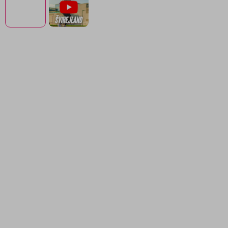
Dítě si ho samo vyrobí
10 úrovní hry Švihejland
Pro děti 4-9 let
Vyrobeno v ČR
samy vyrobí, a pak s ním hrají hru
Švihejland
Dítě si švihadlo
samo sestaví navlékáním korálků
-