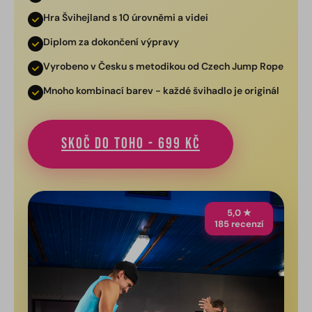
Hra Švihejland s 10 úrovněmi a videi
Diplom za dokončení výpravy
Vyrobeno v Česku s metodikou od Czech Jump Rope
Mnoho kombinací barev - každé švihadlo je originál
Skoč do toho - 699 Kč
5,0 ★
185 recenzí