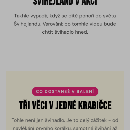
Švihejland v akci
Takhle vypadá, když se dítě ponoří do světa
Švihejlandu. Varování: po tomhle videu bude
chtít švihadlo hned.
CO DOSTANEŠ V BALENÍ
Tři věci v jedné krabičce
Tohle není jen švihadlo. Je to celý zážitek - od
navlékání prvního korálku, samotné švihání až