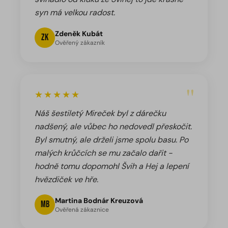
syn má velkou radost.
Zdeněk Kubát
ZK
Ověřený zákazník
"
★★★★★
Náš šestiletý Mireček byl z dárečku
nadšený, ale vůbec ho nedovedl přeskočit.
Byl smutný, ale drželi jsme spolu basu. Po
malých krůčcích se mu začalo dařit -
hodně tomu dopomohl Švih a Hej a lepení
hvězdiček ve hře.
Martina Bodnár Kreuzová
MB
Ověřená zákaznice