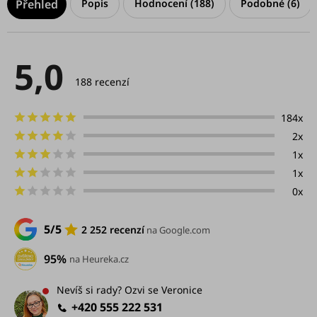
Popis
Hodnocení (188)
Podobné (6)
5,0
Průměrné
hodnocení
188 recenzí
produktu
je
5,0
184x
z
2x
5
hvězdiček.
1x
1x
0x
5/5
2 252 recenzí
na Google.com
95%
na Heureka.cz
Nevíš si rady? Ozvi se Veronice
+420 555 222 531