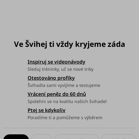
můžeme doručit do:
Zvolte variantu
Možnosti doručení
Inspiruj se videonávody
Sleduj tréninky, uč se nové triky
Otestováno profíky
Švihadla sami vyvíjíme a testujeme
Vrácení peněz do 60 dnů
Spolehni se na kvalitu našich švihadel
Ptej se kdykoliv
Poradíme ti a pomůžeme s výběrem