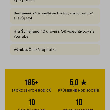
výšky dítěte
Sestavení:
dítě navlékne korálky samo, vytvoří
si svůj styl
Hra Švihejland:
10 úrovní s QR videonávody na
YouTube
Výroba:
Česká republika
185+
5,0 ★
SPOKOJENÝCH RODIČŮ
PRŮMĚRNÉ HODNOCENÍ
10
10