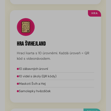
HRA
Hra Švihejland
Hrací karta s 10 úrovněmi. Každá úroveň = QR
kód s videonávodem.
10 zábavných úrovní
10 videí s úkoly (QR kódy)
Maskoti Švih a Hej
Samolepky hvězdiček