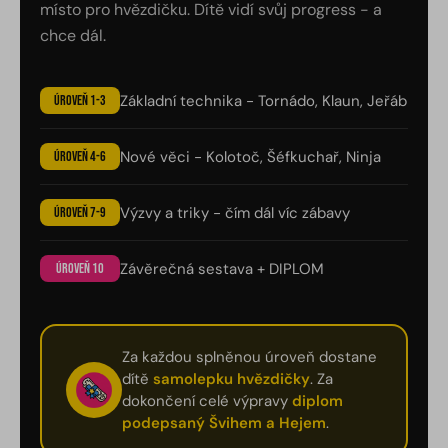
místo pro hvězdičku. Dítě vidí svůj progress - a
chce dál.
Základní technika - Tornádo, Klaun, Jeřáb
Úroveň 1-3
Nové věci - Kolotoč, Šéfkuchař, Ninja
Úroveň 4-6
Výzvy a triky - čím dál víc zábavy
Úroveň 7-9
Závěrečná sestava + DIPLOM
Úroveň 10
Za každou splněnou úroveň dostane
dítě
samolepku hvězdičky
. Za
dokončení celé výpravy
diplom
podepsaný Švihem a Hejem
.