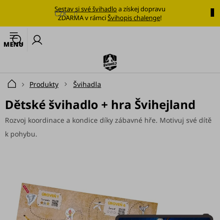
Přejít
Sestav si své švihadlo
a získej dopravu
na
CZK
ZDARMA v rámci
Švihopis chalenge
!
obsah
🔥
N
Nejoblíbenější
k
švihadlo
Švihadla
Produkty
Švihadla
Domů
Výhodné
Dětské švihadlo + hra Švihejland
sady
Rozvoj koordinace a kondice díky zábavné hře. Motivuj své dítě
Tréninkové
k pohybu.
plány
Oblečení
Doplňky
stravy
Tréninkové