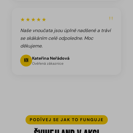
"
★★★★★
Naše vnoučata jsou úplně nadšené a tráví
se skákáním celé odpoledne. Moc
děkujeme.
Kateřina Neřádová
KN
Ověřená zákaznice
PODÍVEJ SE JAK TO FUNGUJE