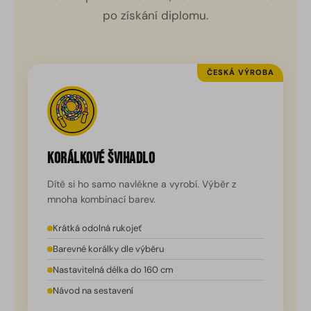
po získání diplomu.
ČESKÁ VÝROBA
Korálkové švihadlo
Dítě si ho samo navlékne a vyrobí. Výběr z
mnoha kombinací barev.
Krátká odolná rukojeť
Barevné korálky dle výběru
Nastavitelná délka do 160 cm
Návod na sestavení