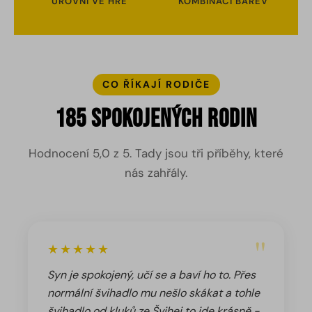
ÚROVNÍ VE HŘE
KOMBINACÍ BAREV
CO ŘÍKAJÍ RODIČE
185 spokojených rodin
Hodnocení 5,0 z 5. Tady jsou tři příběhy, které
nás zahřály.
"
★★★★★
Syn je spokojený, učí se a baví ho to. Přes
normální švihadlo mu nešlo skákat a tohle
švihadlo od kluků ze Švihej to jde krásně -