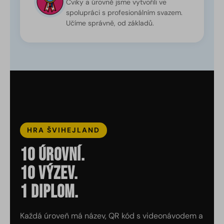
Cviky a úrovně jsme vytvořili ve
spolupráci s profesionálním svazem.
Učíme správně, od základů.
HRA ŠVIHEJLAND
10 úrovní.
10 výzev.
1 diplom.
Každá úroveň má název, QR kód s videonávodem a