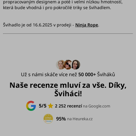
propracovaným designem a poté i velmi nízkou hmotností,
Challenge
která bude vhodná i pro pokročilé triky se švihadlem.
Kontakty
Švihadlo je od 16.6.2025 v prodeji -
Ninja Rope
.
Workshopy
Přihlášení
Už s námi skáče více než
50 000+
Šviháků
Naše recenze mluví za vše. Díky,
Šviháci!
5/5
2 252 recenzí
na Google.com
95%
na Heureka.cz