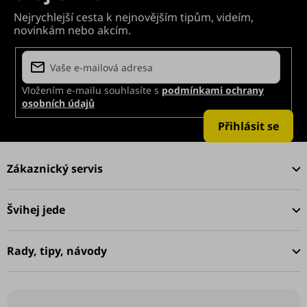
Vložením e-mailu souhlasíte s
podmínkami ochrany
osobních údajů
Přihlásit se
Z
á
Zákaznický servis
p
a
Švihej jede
t
í
Rady, tipy, návody