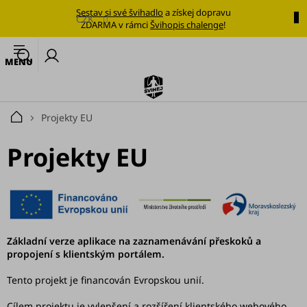
Přejít
Sestav si své švihadlo
a získej dopravu
na
CZK
ZDARMA v rámci
Švihopis chalenge
!
obsah
🔥
N
Nejoblíbenější
k
švihadlo
Švihadla
Projekty EU
Domů
Výhodné
Projekty EU
sady
Tréninkové
plány
Oblečení
Základní verze aplikace na zaznamenávání přeskoků a
propojení s klientským portálem.
Doplňky
stravy
Tento projekt je financován Evropskou unií.
Tréninkové
Cílem projektu je vylepšení a rozšíření klientského webového