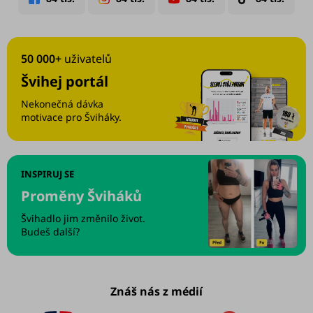
50 000+
uživatelů
Švihej portál
Nekonečná dávka
motivace pro Šviháky.
INSPIRUJ SE
Proměny Šviháků
Švihadlo jim změnilo život.
Budeš další?
Znáš nás z médií