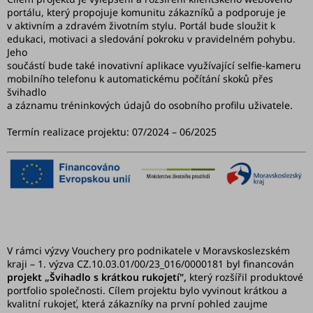
doplňky
portálu, který propojuje komunitu zákazníků a podporuje je
v aktivním a zdravém životním stylu. Portál bude sloužit k
edukaci, motivaci a sledování pokroku v pravidelném pohybu.
🚀
Jeho
Začínám
součástí bude také inovativní aplikace využívající selfie-kameru
se
mobilního telefonu k automatickému počítání skoků přes
švihadlem
švihadlo
a záznamu tréninkových údajů do osobního profilu uživatele.
🥳
Slavíme
Termín realizace projektu: 07/2024 – 06/2025
10
let
Švihej
portál
Náš
příběh
V rámci výzvy Vouchery pro podnikatele v Moravskoslezském
kraji – 1. výzva CZ.10.03.01/00/23_016/0000181 byl financován
Blog
projekt „Švihadlo s krátkou rukojetí",
který rozšířil produktové
portfolio společnosti. Cílem projektu bylo vyvinout krátkou a
kvalitní rukojeť, která zákazníky na první pohled zaujme
Švihopis