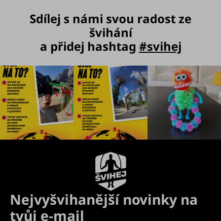
Sdílej s námi svou radost ze
švihání
a přidej hashtag
#svihej