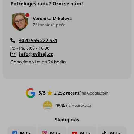
Potřebuješ radu? Ozvi se nám!
Veronika Mikulová
Zákaznická péče
+420 555 222 531
info
@
svihej.cz
5/5
2 252 recenzí
na Google.com
95%
na Heureka.cz
Sleduj nás