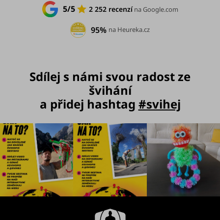
5/5
2 252 recenzí
na Google.com
95%
na Heureka.cz
Sdílej s námi svou radost ze
švihání
a přidej hashtag
#svihej