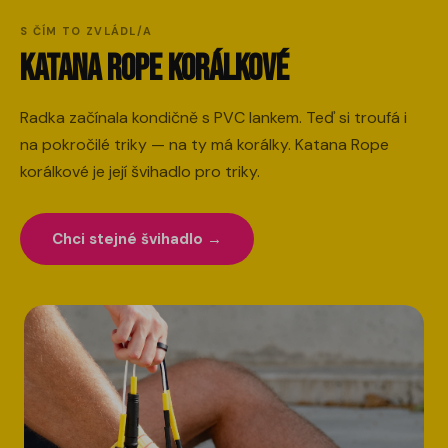
S ČÍM TO ZVLÁDL/A
Katana Rope korálkové
Radka začínala kondičně s PVC lankem. Teď si troufá i
na pokročilé triky — na ty má korálky. Katana Rope
korálkové je její švihadlo pro triky.
Chci stejné švihadlo →