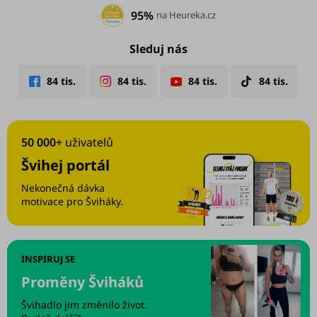
95%
na Heureka.cz
Sleduj nás
50 000+
uživatelů
Švihej portál
Nekonečná dávka
motivace pro Šviháky.
INSPIRUJ SE
Proměny Šviháků
Švihadlo jim změnilo život.