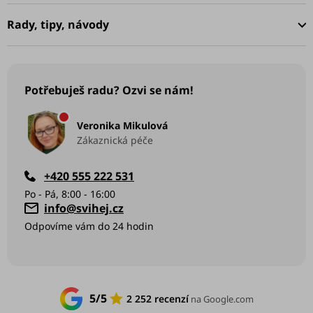
t
í
Rady, tipy, návody
Potřebuješ radu? Ozvi se nám!
Veronika Mikulová
Zákaznická péče
+420 555 222 531
info
@
svihej.cz
5/5
2 252 recenzí
na Google.com