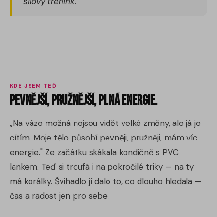
silový trénink."
KDE JSEM TEĎ
Pevnější, pružnější, plná energie.
„Na váze možná nejsou vidět velké změny, ale já je
cítím. Moje tělo působí pevněji, pružněji, mám víc
energie." Ze začátku skákala kondičně s PVC
lankem. Teď si troufá i na pokročilé triky — na ty
má korálky. Švihadlo jí dalo to, co dlouho hledala —
čas a radost jen pro sebe.