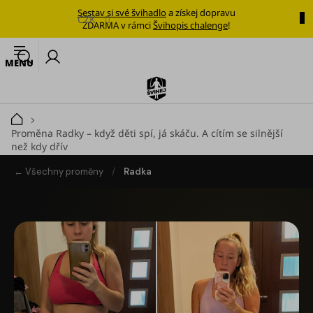
Přejít
Sestav si své švihadlo
a získej dopravu
na
CZK
ZDARMA v rámci
Švihopis chalenge
!
obsah
🔥
N
Nejoblíbenější
k
švihadlo
Švihadla
Domů
Proměna Radky – když děti spí, já skáču. A cítím se silnější
Výhodné
než kdy dřív
sady
← Všechny proměny
/
Radka
Tréninkové
plány
Oblečení
Doplňky
stravy
Tréninkové