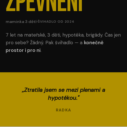
zpevnění
Challenge
Kontakty
maminka 3 dětí
ŠVIHADLO OD 2024
Workshopy
7 let na mateřské, 3 děti, hypotéka, brigády. Čas jen
pro sebe? Žádný. Pak švihadlo — a
konečně
prostor i pro ni
.
Přihlášení
„Ztratila jsem se mezi plenami a
hypotékou."
RADKA