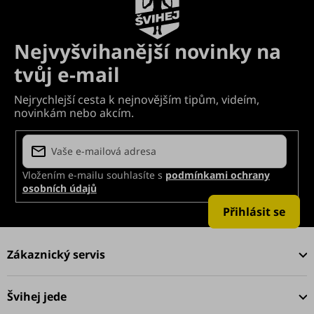
Vložením e-mailu souhlasíte s
podmínkami ochrany
osobních údajů
Přihlásit se
Z
á
Zákaznický servis
p
a
Švihej jede