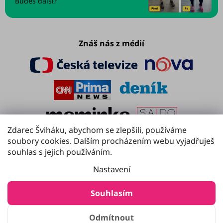
Budeš další?
Znáš nás z médií
Zdarec Šviháku, abychom se zlepšili, používáme
soubory cookies. Dalším procházením webu vyjadřuješ
souhlas s jejich používáním.
Nastavení
Souhlasím
Copyright 2016 - 2026
Švihej.cz
. Všechna práva vyhrazena.
Odmítnout