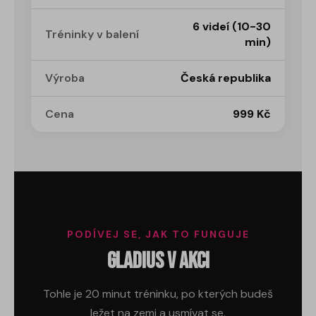
6 videí (10-30
Tréninky v balení
min)
Výroba
Česká republika
Cena
999 Kč
PODÍVEJ SE, JAK TO FUNGUJE
Gladius v akci
Tohle je 20 minut tréninku, po kterých budeš
ležet na zemi a usmívat se.