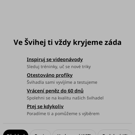
můžeme doručit do:
Zvolte variantu
Možnosti doručení
Inspiruj se videonávody
Sleduj tréninky, uč se nové triky
Otestováno profíky
Švihadla sami vyvíjíme a testujeme
Vrácení peněz do 60 dnů
Spolehni se na kvalitu našich švihadel
Ptej se kdykoliv
Poradíme ti a pomůžeme s výběrem