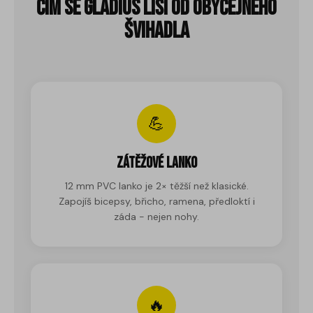
Čím se Gladius liší od obyčejného
švihadla
💪
Zátěžové lanko
12 mm PVC lanko je 2× těžší než klasické.
Zapojíš bicepsy, břicho, ramena, předloktí i
záda - nejen nohy.
🔥