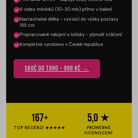
6 video tréninků (10-30 min) přímo v balení
Nastavitelná délka - vystačí do výšky postavy
195 cm
Propracované rukojeti s ložisky - plynulé otáčení
Kompletně vyrobeno v České republice
Skoč do toho - 999 Kč →
167+
5,0 ★
TOP RECENZÍ ★★★★★
PRŮMĚRNÉ
HODNOCENÍ