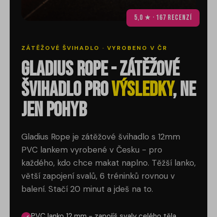
5,0 ★ · 167 recenzí
ZÁTĚŽOVÉ ŠVIHADLO · VYROBENO V ČR
Gladius Rope - zátěžové
švihadlo pro
výsledky
, ne
jen pohyb
Gladius Rope je zátěžové švihadlo s 12mm
PVC lankem vyrobené v Česku - pro
každého, kdo chce makat naplno. Těžší lanko,
větší zapojení svalů, 6 tréninků rovnou v
balení. Stačí 20 minut a jdeš na to.
PVC lanko 12 mm - zapojíš svaly celého těla