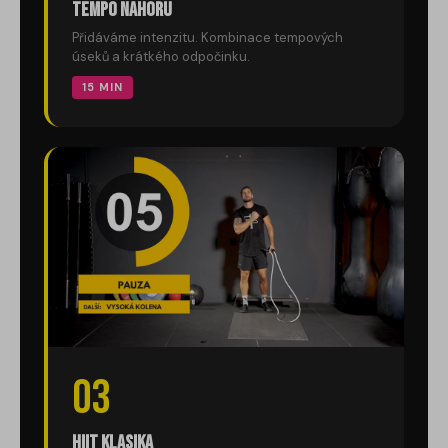
Tempo nahoru
Přidáváme intenzitu. Kombinace tempových
úseků a krátkého odpočinku.
15 MIN
03
HIIT klasika