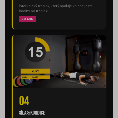
Intervalový trénink, který spaluje kalorie ještě
hodiny po tréninku.
20 MIN
04
Síla & kondice