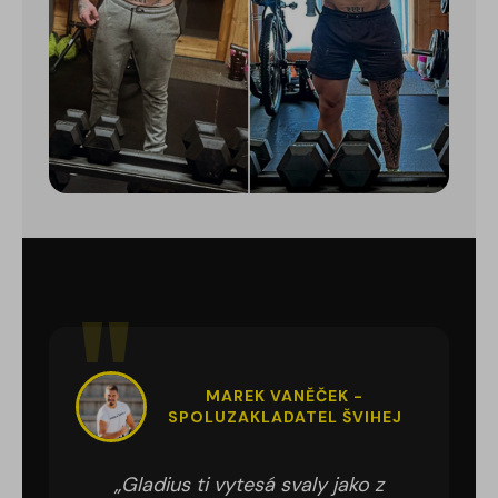
MAREK VANĚČEK -
SPOLUZAKLADATEL ŠVIHEJ
„Gladius ti vytesá svaly jako z