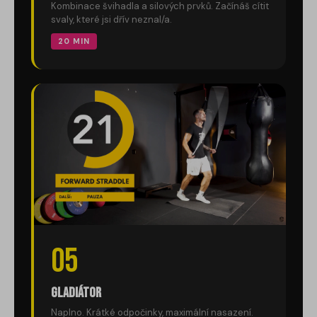
Kombinace švihadla a silových prvků. Začínáš cítit
svaly, které jsi dřív neznal/a.
20 MIN
05
Gladiátor
Naplno. Krátké odpočinky, maximální nasazení.