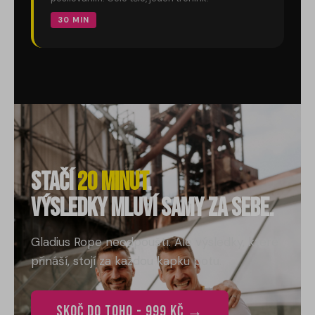
30 MIN
Stačí
20 minut
.
Výsledky mluví samy za sebe.
Gladius Rope neodpouští. Ale výsledky, které
přináší, stojí za každou kapku potu.
Skoč do toho - 999 Kč →