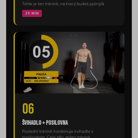
Tohle je ten trénink, na který budeš pyšný/á.
25 MIN
06
Švihadlo + posilovna
Poslední trénink kombinuje švihadlo s
posilováním. Celé tělo, jeden trénink.