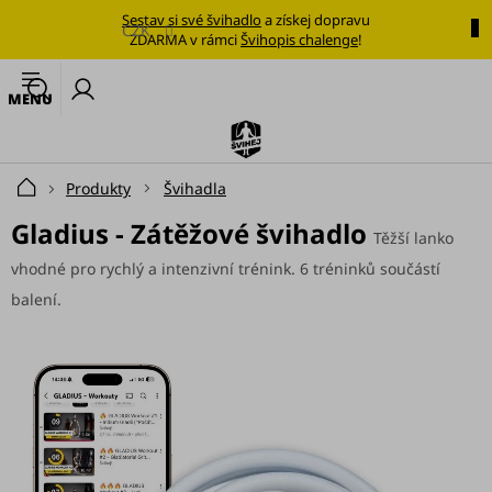
Přejít
Sestav si své švihadlo
a získej dopravu
na
CZK
ZDARMA v rámci
Švihopis chalenge
!
obsah
🔥
N
Nejoblíbenější
k
švihadlo
Švihadla
Produkty
Švihadla
Domů
Výhodné
Gladius - Zátěžové švihadlo
Těžší lanko
sady
vhodné pro rychlý a intenzivní trénink. 6 tréninků součástí
Tréninkové
balení.
plány
Oblečení
Doplňky
stravy
Tréninkové