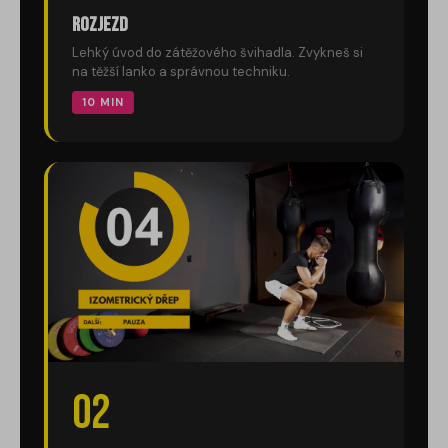
Rozjezd
Lehký úvod do zátěžového švihadla. Zvykneš si
na těžší lanko a správnou techniku.
10 MIN
02