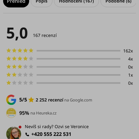
Popis
Hodnocení (167)
Podobné (6)
5,0
Průměrné
hodnocení
167 recenzí
produktu
je
5,0
162x
z
4x
5
hvězdiček.
0x
1x
0x
5/5
2 252 recenzí
na Google.com
95%
na Heureka.cz
Nevíš si rady? Ozvi se Veronice
+420 555 222 531