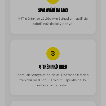
Spalování na max
HIIT trénink se zátěžovým švihadlem spálí víc
kalorií, než klasický pohyb.
🎯
6 tréninků hned
Nemusíš vymýšlet co dělat. Dostaneš 6 video
tréninků od 10 do 30 minut - spustíš na TV,
noťasu nebo mobilu.