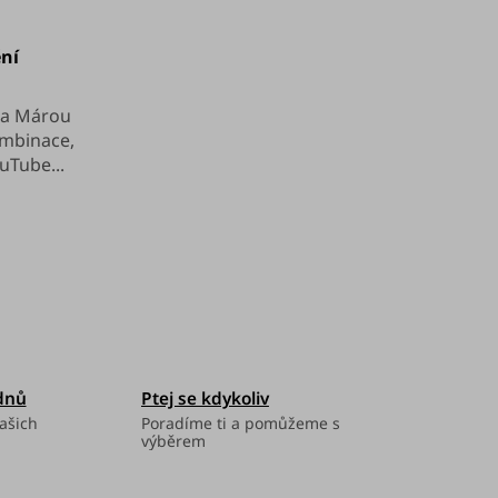
ění
 a Márou
ombinace,
uTube...
dnů
Ptej se kdykoliv
ašich
Poradíme ti a pomůžeme s
výběrem