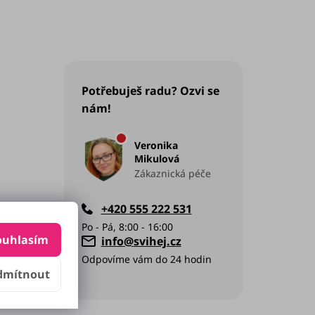
Potřebuješ radu? Ozvi se
nám!
Veronika
Mikulová
Zákaznická péče
+420 555 222 531
ouhlasím
info
@
svihej.cz
dmítnout