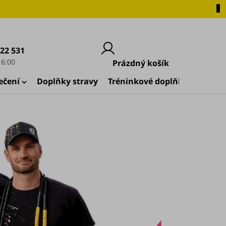
222 531
Nákupní
Prázdný košík
košík
ečení
Doplňky stravy
Tréninkové doplňky
🚀 Zač