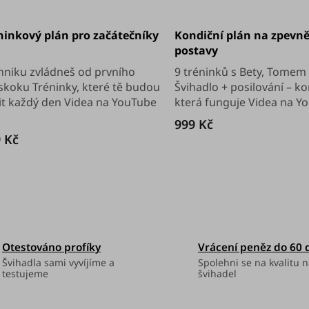
měrné
Průměrné
nocení
hodnocení
ninkový plán pro začátečníky
Kondiční plán na zpevn
duktu
produktu
je
postavy
5,0
z
hniku zvládneš od prvního
9 tréninků s Bety, Tomem
5
skoku Tréninky, které tě budou
Švihadlo + posilování – k
diček.
hvězdiček.
it každý den Videa na YouTube
která funguje Videa na Yo
999 Kč
 Kč
O
v
l
Otestováno profíky
Vrácení peněz do 60 
á
Švihadla sami vyvíjíme a
Spolehni se na kvalitu n
testujeme
švihadel
d