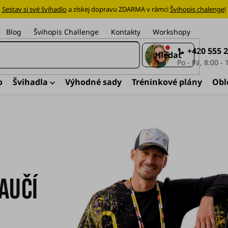
Sestav si své švihadlo
a získej dopravu ZDARMA v rámci
Švihopis chalenge
!
Blog
Švihopis Challenge
Kontakty
Workshopy
+420 555 
Hledat
o
Švihadla
Výhodné sady
Tréninkové plány
Obl
aučí