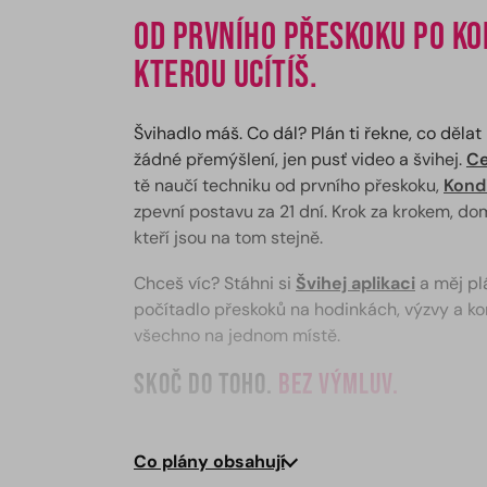
Od prvního přeskoku po kon
kterou ucítíš.
Švihadlo máš. Co dál? Plán ti řekne, co děla
žádné přemýšlení, jen pusť video a švihej.
Ce
tě naučí techniku od prvního přeskoku,
Kondi
zpevní postavu za 21 dní. Krok za krokem, dom
kteří jsou na tom stejně.
Chceš víc? Stáhni si
Švihej aplikaci
a měj pl
počítadlo přeskoků na hodinkách, výzvy a k
všechno na jednom místě.
Skoč do toho.
Bez výmluv.
Co plány obsahují