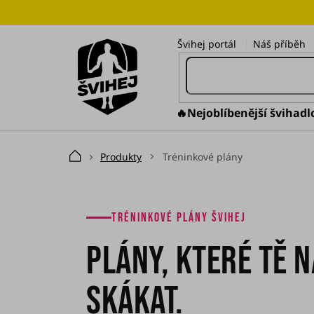
Přejít
na
obsah
Švihej portál
Náš příběh
🔥Nejoblíbenější švihadl
Produkty
Tréninkové plány
Domů
TRÉNINKOVÉ PLÁNY ŠVIHEJ
Plány, které tě n
skákat.