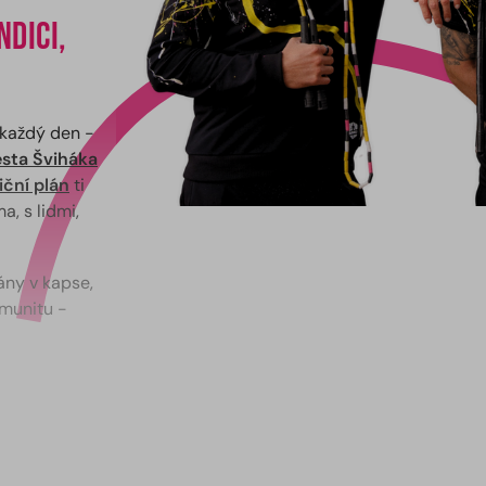
dici,
t každý den -
sta Šviháka
ční plán
ti
a, s lidmi,
ány v kapse,
omunitu -