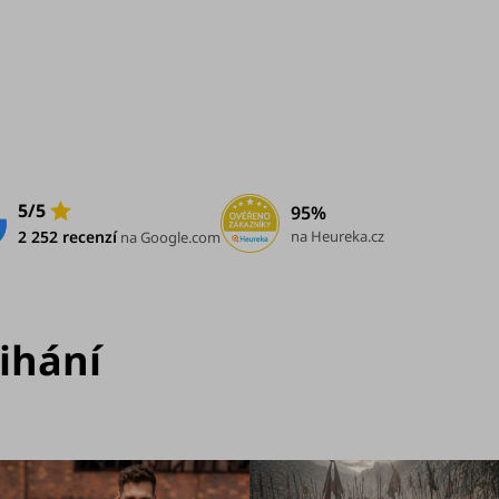
5/5
95%
na Heureka.cz
2 252 recenzí
na Google.com
vihání