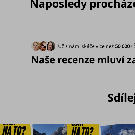
Naposledy procház
Už s námi skáče více než
50 000+
Naše recenze mluví za 
Sdíle