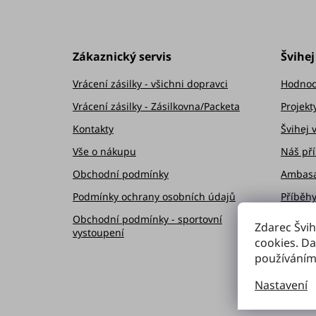
á
p
Zákaznický servis
Švihej
a
Vrácení zásilky - všichni dopravci
Hodnoc
t
Vrácení zásilky - Zásilkovna/Packeta
Projekt
Kontakty
Švihej 
í
Vše o nákupu
Náš př
Obchodní podmínky
Ambasa
Podmínky ochrany osobních údajů
Příběh
Obchodní podmínky - sportovní
Worksh
Zdarec Švih
vystoupení
cookies. Da
Švihej 
používáním
Kariéra
Nastavení
Věrnos