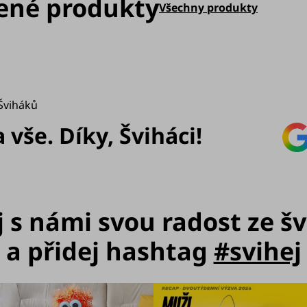
ené produkty
Všechny produkty
s
u
Šviháků
vše. Díky, Šviháci!
j s námi svou radost ze š
a přidej hashtag
#svihej