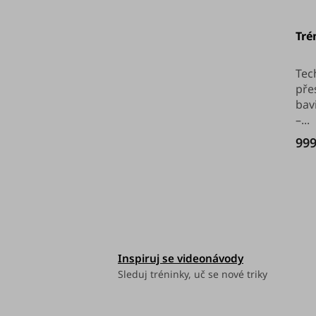
a
k
Prů
hod
Tré
pro
n
t
je
5,0
z
e
ů
Tec
5
pře
hvěz
l
bav
–...
999
Inspiruj se videonávody
Sleduj tréninky, uč se nové triky