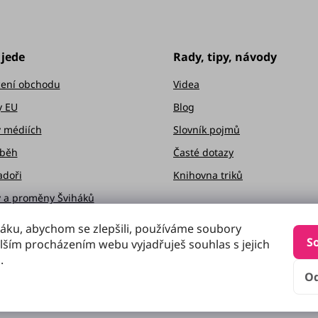
 jede
Rady, tipy, návody
ení obchodu
Videa
y EU
Blog
v médiích
Slovník pojmů
íběh
Časté dotazy
doři
Knihovna triků
y a proměny Šviháků
opy
áku, abychom se zlepšili, používáme soubory
S
lším procházením webu vyjadřuješ souhlas s jejich
portál
.
 ve Švihej
O
tní program