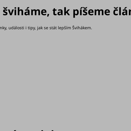
a
 šviháme, tak píšeme člá
c
í
y, události i tipy, jak se stát lepším Švihákem.
p
r
v
k
y
v
ý
p
i