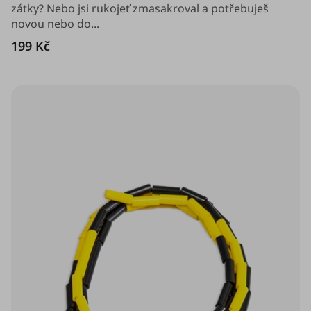
5
zátky? Nebo jsi rukojeť zmasakroval a potřebuješ
hvězdiček.
novou nebo do...
199 Kč