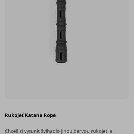
Průměrné
hodnocení
Rukojeť Katana Rope
produktu
je
5,0
z
Chceš si vytunit švihadlo jinou barvou rukojeti a