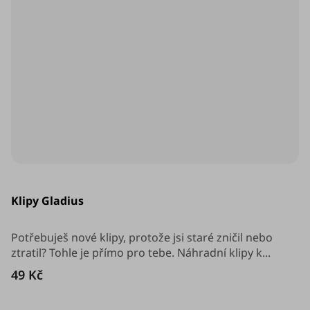
Průměrné
hodnocení
Klipy Gladius
produktu
je
5,0
z
Potřebuješ nové klipy, protože jsi staré zničil nebo
5
ztratil? Tohle je přímo pro tebe. Náhradní klipy k...
hvězdiček.
49 Kč