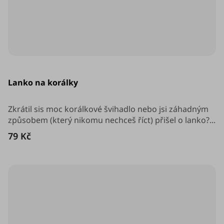
Průměrné
hodnocení
Lanko na korálky
produktu
je
5,0
z
Zkrátil sis moc korálkové švihadlo nebo jsi záhadným
5
způsobem (který nikomu nechceš říct) přišel o lanko?...
hvězdiček.
79 Kč