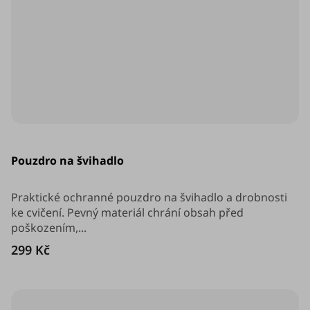
Průměrné
hodnocení
Pouzdro na švihadlo
produktu
je
5,0
z
Praktické ochranné pouzdro na švihadlo a drobnosti
5
ke cvičení. Pevný materiál chrání obsah před
hvězdiček.
poškozením,...
299 Kč