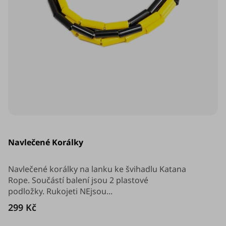
Průměrné
hodnocení
Navlečené Korálky
produktu
je
5,0
z
Navlečené korálky na lanku ke švihadlu Katana
5
Rope. Součástí balení jsou 2 plastové
hvězdiček.
podložky. Rukojeti NEjsou...
299 Kč