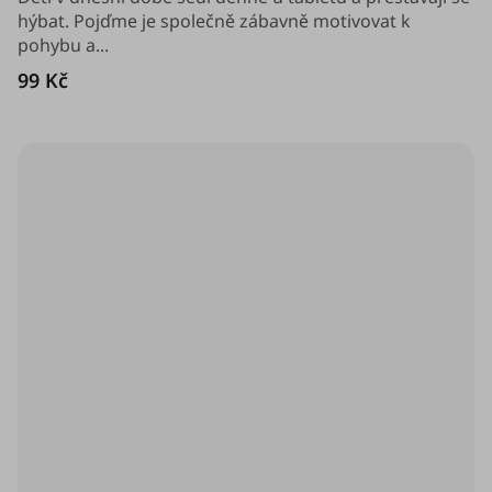
5
hýbat. Pojďme je společně zábavně motivovat k
hvězdiček.
pohybu a...
99 Kč