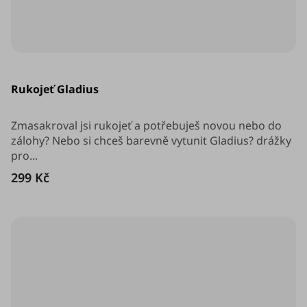
Průměrné
hodnocení
Rukojeť Gladius
produktu
je
5,0
z
Zmasakroval jsi rukojeť a potřebuješ novou nebo do
5
zálohy? Nebo si chceš barevně vytunit Gladius? drážky
hvězdiček.
pro...
299 Kč