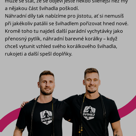
může se stát, že se objeví ještě někdo šílenější než my
doplňky
a nějakou část švihadla poškodí.
Náhradní díly tak nabízíme pro jistotu, ať si nemusíš
🚀
při jakékoliv patálii se švihadlem pořizovat hned nové.
Začínám
se
Kromě toho tu najdeš další parádní vychytávky jako
švihadlem
přenosný pytlík, náhradní barevné korálky – když
chceš vytunit vzhled svého korálkového švihadla,
🥳
rukojeti a další spešl doplňky.
Slavíme
10
let
Švihej
portál
Náš
příběh
Blog
Švihopis