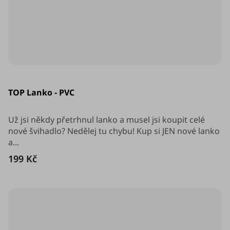
Průměrné
hodnocení
TOP Lanko - PVC
produktu
je
4,9
z
Už jsi někdy přetrhnul lanko a musel jsi koupit celé
5
nové švihadlo? Nedělej tu chybu! Kup si JEN nové lanko
hvězdiček.
a...
199 Kč