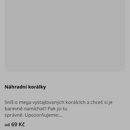
Průměrné
hodnocení
Náhradní korálky
produktu
je
5,0
z
Sníš o mega vystajlovaných korálcích a chceš si je
5
barevně namíchat? Pak jsi tu
hvězdiček.
správně. Upozorňujeme:...
69 Kč
od