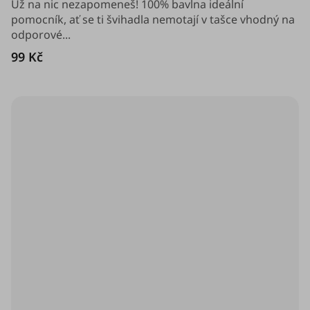
z
Už na nic nezapomeneš! 100% bavlna ideální
5
pomocník, ať se ti švihadla nemotají v tašce vhodný na
hvězdiček.
odporové...
99 Kč