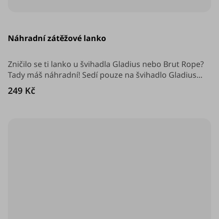
Průměrné
hodnocení
Náhradní zátěžové lanko
produktu
je
5,0
z
Zničilo se ti lanko u švihadla Gladius nebo Brut Rope?
5
Tady máš náhradní! Sedí pouze na švihadlo Gladius...
hvězdiček.
249 Kč