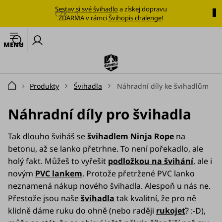
Přejít
Sestav si své švihadlo
a získej dopravu
na
CZK
ZDARMA v rámci
Švihopis chalenge
!
obsah
🔥
N
Nejoblíbenější
k
švihadlo
Švihadla
Produkty
Švihadla
Náhradní díly ke švihadlům
Domů
Výhodné
sady
Náhradní díly pro švihadla
Tréninkové
Tak dlouho šviháš se
švihadlem Ninja Rope
na
plány
betonu, až se lanko přetrhne. To není pořekadlo, ale
holý fakt. Můžeš to vyřešit
podložkou na švihání
, ale i
Oblečení
novým
PVC lankem
. Protože přetržené PVC lanko
neznamená nákup nového švihadla. Alespoň u nás ne.
Doplňky
stravy
Přestože jsou naše
švihadla
tak kvalitní, že pro ně
klidně dáme ruku do ohně (nebo raději
rukojeť
? :-D),
Tréninkové