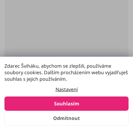
Zdarec Šviháku, abychom se zlepšili, používáme
soubory cookies. Dalším procházením webu vyjadřuješ
souhlas s jejich používáním.
Nastavení
Průměrné
Souhlasím
hodnocení
Rukojeť Ninja
produktu
je
Odmítnout
5,0
z
Chceš si vytunit švihadlo jinou barvou rukojeti? Nebo
5
jsi rukojeť zmasakroval a potřebuješ novou nebo do...