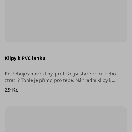
Průměrné
hodnocení
Klipy k PVC lanku
produktu
je
5,0
z
Potřebuješ nové klipy, protože jsi staré zničil nebo
5
ztratil? Tohle je přímo pro tebe. Náhradní klipy k...
hvězdiček.
29 Kč