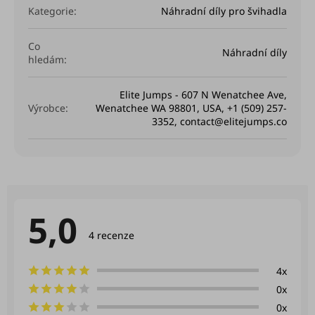
Kategorie
:
Náhradní díly pro švihadla
Co
Náhradní díly
hledám
:
Elite Jumps - 607 N Wenatchee Ave,
Výrobce
:
Wenatchee WA 98801, USA, +1 (509) 257-
3352, contact@elitejumps.co
5,0
Průměrné
hodnocení
4 recenze
produktu
je
5,0
4x
z
0x
5
hvězdiček.
0x