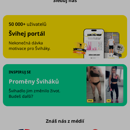
Sleduj nás
50 000+
uživatelů
Švihej portál
Nekonečná dávka
motivace pro Šviháky.
INSPIRUJ SE
Proměny Šviháků
Švihadlo jim změnilo život.
Budeš další?
Znáš nás z médií