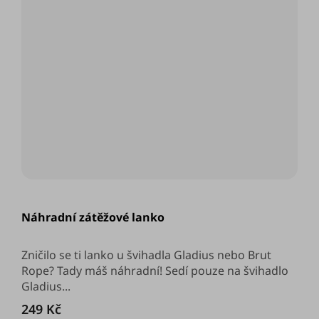
Průměrné
hodnocení
Náhradní zátěžové lanko
produktu
je
5,0
z
Zničilo se ti lanko u švihadla Gladius nebo Brut
5
Rope? Tady máš náhradní! Sedí pouze na švihadlo
hvězdiček.
Gladius...
249 Kč