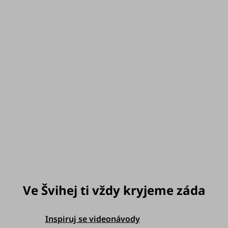
Tohle je přímo pro tebe. Náhradní klipy k nastavení
délky švihadla -
Sedí pouze ke švihadlu
Katana Rope
!
Pro lanko
můžeme doručit do:
Zvolte variantu
Možnosti doručení
Inspiruj se videonávody