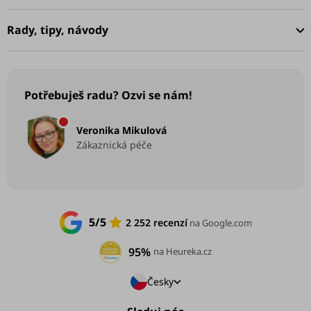
t
í
Rady, tipy, návody
Potřebuješ radu? Ozvi se nám!
Veronika Mikulová
Zákaznická péče
5/5
2 252 recenzí
na Google.com
95%
na Heureka.cz
Česky