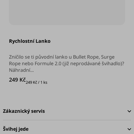
Průměrné
hodnocení
Rychlostní Lanko
produktu
je
5,0
z
Zničilo se ti původní lanko u Bullet Rope, Surge
5
Rope nebo Formule 2.0 (již neprodávané švihadlo)?
hvězdiček.
Náhradní...
249 Kč
Měrná
249 Kč / 1 ks
cena:
Z
á
Zákaznický servis
p
a
Švihej jede