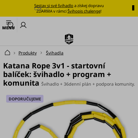
Přejít
Sestav si své švihadlo
a získej dopravu
na
CZK
ZDARMA v rámci
Švihopis chalenge
!
obsah
🔥
N
Nejoblíbenější
k
švihadlo
Švihadla
Produkty
Švihadla
Domů
Výhodné
Katana Rope 3v1 - startovní
sady
balíček: švihadlo + program +
komunita
Tréninkové
Švihadlo + 36denní plán + podpora komunity.
plány
DOPORUČUJEME
Oblečení
Doplňky
stravy
Tréninkové