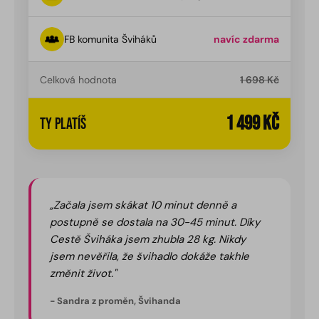
FB komunita Šviháků
navíc zdarma
Celková hodnota
1 698 Kč
1 499 Kč
Ty platíš
„Začala jsem skákat 10 minut denně a
postupně se dostala na 30-45 minut. Díky
Cestě Šviháka jsem zhubla 28 kg. Nikdy
jsem nevěřila, že švihadlo dokáže takhle
změnit život."
- Sandra z proměn, Švihanda