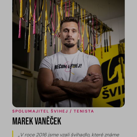
SPOLUMAJITEL ŠVIHEJ / TENISTA
Marek Vaněček
„V roce 2016 jsme vzali švihadlo, které známe