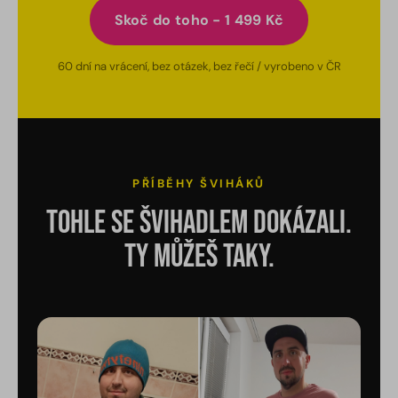
Skoč do toho - 1 499 Kč
60 dní na vrácení, bez otázek, bez řečí / vyrobeno v ČR
PŘÍBĚHY ŠVIHÁKŮ
Tohle se švihadlem dokázali.
Ty můžeš taky.