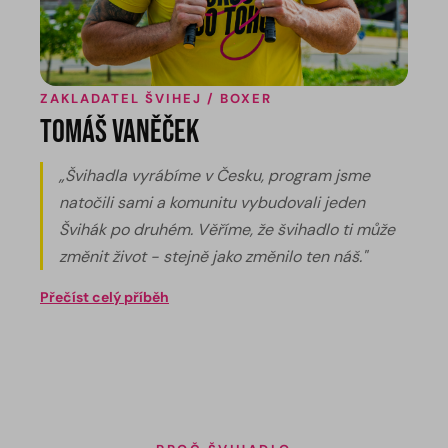
ZAKLADATEL ŠVIHEJ / BOXER
Tomáš Vaněček
„Švihadla vyrábíme v Česku, program jsme
natočili sami a komunitu vybudovali jeden
Švihák po druhém. Věříme, že švihadlo ti může
změnit život - stejně jako změnilo ten náš."
Přečíst celý příběh