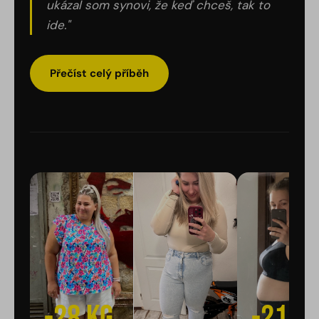
ukázal som synovi, že keď chceš, tak to
ide."
Přečíst celý příběh
-28 kg
-21 k