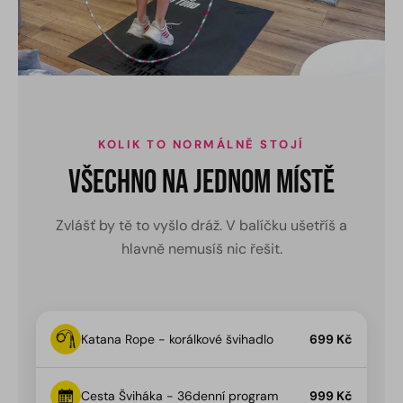
KOLIK TO NORMÁLNĚ STOJÍ
Všechno na jednom místě
Zvlášť by tě to vyšlo dráž. V balíčku ušetříš a
hlavně nemusíš nic řešit.
Katana Rope - korálkové švihadlo
699 Kč
Cesta Šviháka - 36denní program
999 Kč