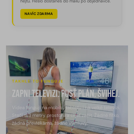
hejtů. Heslo dostaneš do mailu po objednávce.
NAVÍC ZDARMA
TAKHLE TO FUNGUJE
Zapni televizi. Pusť plán. Švihej.
Videa fungují na mobilu, tabletu i na velké televizi.
Stačí ti 3 metry prostoru a chuť začít. Žádné fitko,
žádná převlékárna, žádné výmluvy.