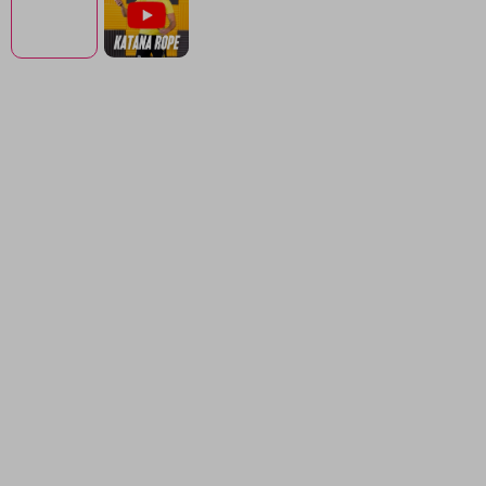
Korálková Katana Rope z ČR
36denní program Cesta
Šviháka
FB komunita 14 000+
Reálné výsledky našich
Šviháků
Šviháků
Švihadlo, plán i komunita -
všechno v jednom
balíčku
.