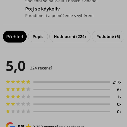
Spolehni se na kvalitu našich švihadel
Ptej se kdykoliv
Poradíme ti a pomůžeme s výběrem
Popis
Hodnocení (224)
Podobné (6)
5,0
Průměrné
hodnocení
224 recenzí
produktu
je
5,0
217x
z
6x
5
hvězdiček.
1x
0x
0x
5/5
2 252 recenzí