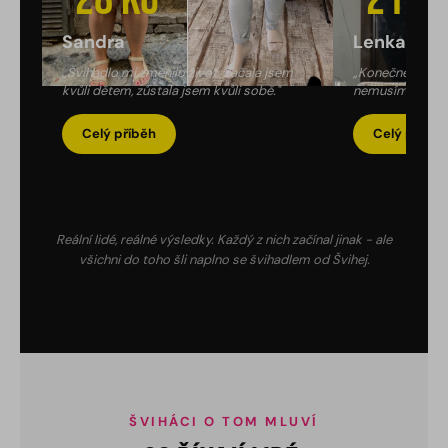
Sandra
Lenka
„Švihadlo mi změnilo život. Začala jsem
„Konečně stíhá
kvůli dětem, zůstala jsem kvůli sobě."
nemusím u toho 
proměna."
Celý příběh
Celý příběh
Reální lidé, reálné výsledky. Každý z nich začínal jinak - ale
všichni do toho šli naplno se švihadlem od Švihej.
ŠVIHÁCI O TOM MLUVÍ