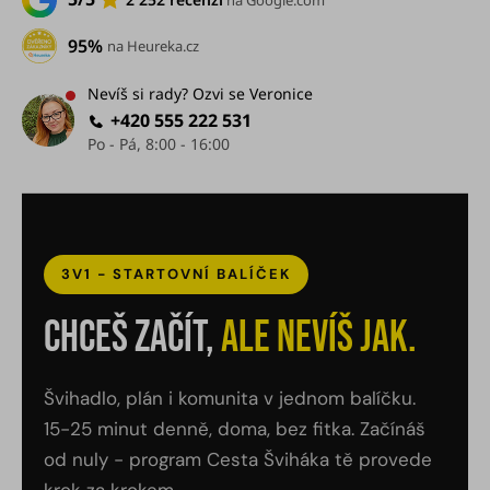
na Google.com
95%
na Heureka.cz
Nevíš si rady? Ozvi se Veronice
+420 555 222 531
3V1 - STARTOVNÍ BALÍČEK
Chceš začít,
ale nevíš jak.
Švihadlo, plán i komunita v jednom balíčku.
15-25 minut denně, doma, bez fitka. Začínáš
od nuly - program Cesta Šviháka tě provede