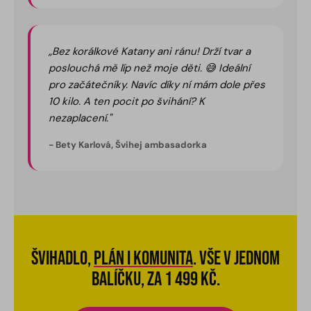
„Bez korálkové Katany ani ránu! Drží tvar a
poslouchá mě líp než moje děti. 😅 Ideální
pro začátečníky. Navíc díky ní mám dole přes
10 kilo. A ten pocit po švihání? K
nezaplacení."
- Bety Karlová, Švihej ambasadorka
Švihadlo,
plán i komunita
. Vše v jednom
balíčku, za 1 499 Kč.