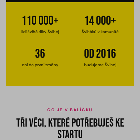
110 000+
14 000+
lidí švihá díky Švihej
Šviháků v komunitě
36
od 2016
dní do první změny
budujeme Švihej
CO JE V BALÍČKU
Tři věci, které potřebuješ ke
startu