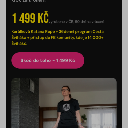
krok za krokem.
1 499 Kč
vyrobeno v ČR, 60 dní na vrácení
Korálková Katana Rope + 36denní program Cesta
Šviháka + přístup do FB komunity, kde je 14 000+
Šviháků.
Skoč do toho - 1 499 Kč