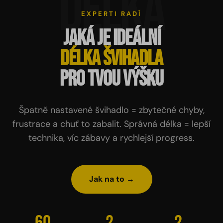
DÉLKA
EXPERTI RADÍ
Jaká je ideální
délka švihadla
pro tvou výšku
Špatně nastavené švihadlo = zbytečné chyby,
frustrace a chuť to zabalit. Správná délka = lepší
technika, víc zábavy a rychlejší progress.
Jak na to →