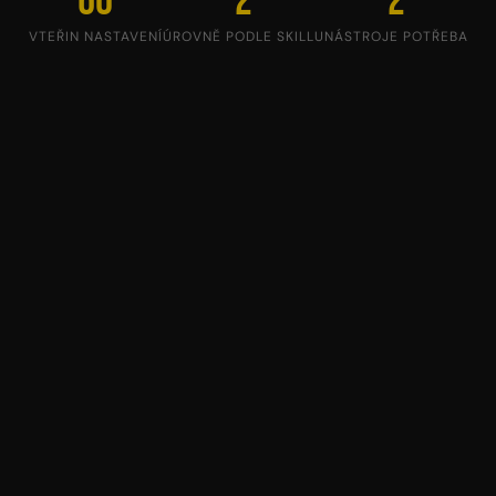
60
2
2
VTEŘIN NASTAVENÍ
ÚROVNĚ PODLE SKILLU
NÁSTROJE POTŘEBA