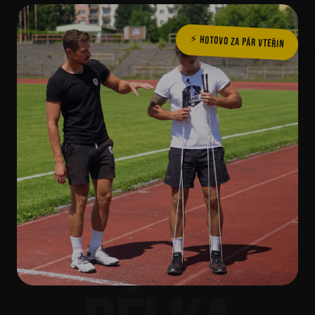
⚡ Hotovo za pár vteřin