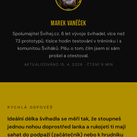
Marek Vaněček
Spolumajitel Švihej.cz. 6 let vývoje švihadel, více než
73 prototypů, tisíce hodin testování v tréninku i s
komunitou Šviháků. Píšu o tom, čím jsem si sám
prošel a otestoval.
AKTUALIZOVÁNO 15. 4. 2026 · ČTENÍ 9 MIN
RYCHLÁ ODPOVĚĎ
Ideální délka švihadla se měří tak, že stoupneš
jednou nohou doprostřed lanka a rukojeti ti mají
sahat do podpaží (začátečník) nebo k hrudníku