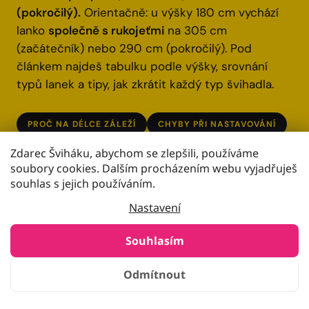
(pokročilý).
Orientačně: u výšky 180 cm vychází
lanko
společně s rukojeťmi
na 305 cm
(začátečník) nebo 290 cm (pokročilý). Pod
článkem najdeš tabulku podle výšky, srovnání
typů lanek a tipy, jak zkrátit každý typ švihadla.
PROČ NA DÉLCE ZÁLEŽÍ
CHYBY PŘI NASTAVOVÁNÍ
JAK ZMĚŘIT KROK ZA KROKEM
Zdarec Šviháku, abychom se zlepšili, používáme
soubory cookies. Dalším procházením webu vyjadřuješ
TABULKA PODLE VÝŠKY
TYPY LANEK
souhlas s jejich používáním.
PODLE ÚROVNĚ
JAK ZKRÁTIT LANKO
Nastavení
SPECIÁLNÍ PŘÍPADY
FAQ
Souhlasím
Odmítnout