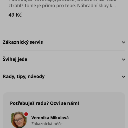
5
ztratil? Tohle je přímo pro tebe. Náhradní klipy k...
hvězdiček.
49 Kč
Z
á
Zákaznický servis
p
a
Švihej jede
t
í
Rady, tipy, návody
Potřebuješ radu? Ozvi se nám!
Veronika Mikulová
Zákaznická péče