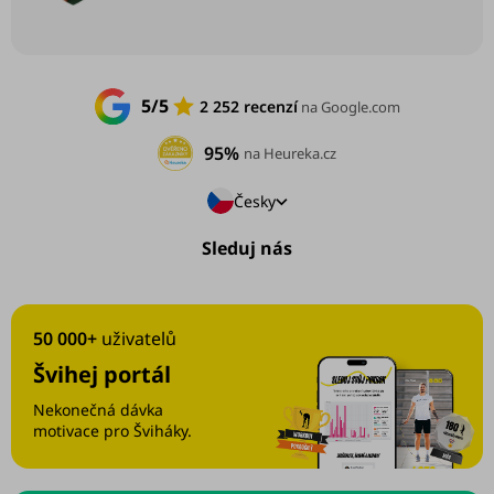
5/5
2 252 recenzí
na Google.com
95%
na Heureka.cz
Česky
Sleduj nás
50 000+
uživatelů
Švihej portál
Nekonečná dávka
motivace pro Šviháky.