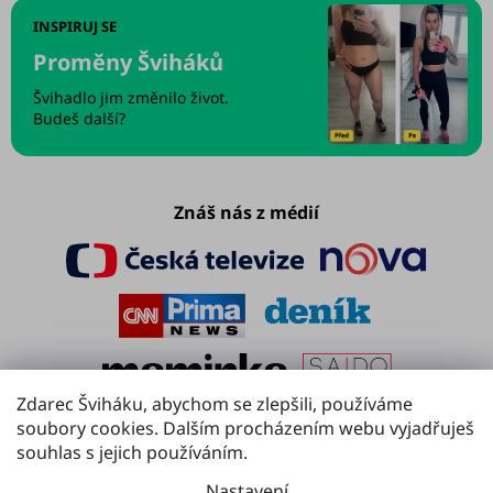
INSPIRUJ SE
Proměny Šviháků
Švihadlo jim změnilo život.
Budeš další?
Znáš nás z médií
Zdarec Šviháku, abychom se zlepšili, používáme
soubory cookies. Dalším procházením webu vyjadřuješ
souhlas s jejich používáním.
Nastavení