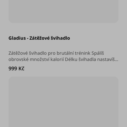
Průměrné
hodnocení
Gladius - Zátěžové švihadlo
produktu
je
5,0
z
Zátěžové švihadlo pro brutální trénink Spálíš
5
obrovské množství kalorií Délku švihadla nastavíš...
hvězdiček.
999 Kč