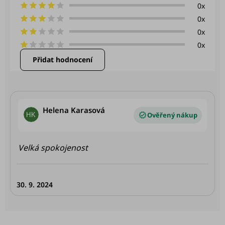
0x
5
hvězdiček.
0x
0x
0x
Přidat hodnocení
V
ý
p
Helena Karasová
i
HK
Hodnocení produktu je 5 z 5 hvězdiček.
s
h
Velká spokojenost
o
d
30. 9. 2024
n
o
c