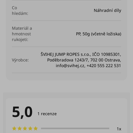
Co
Náhradní díly
hledám
:
Materiál a
hmotnost
PP, 50g (včetně ložiska)
rukojeti
:
ŠVIHEJ JUMP ROPES s.r.o., IČO 10985301,
Výrobce
:
Poděbradova 1243/7, 702 00 Ostrava,
info@svihej.cz, +420 555 222 531
5,0
Průměrné
hodnocení
1 recenze
produktu
je
5,0
1x
z