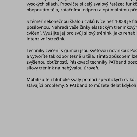
vysokých silách. Procvičte si celý svalový řetězec funk
obepnutím těla, rotačnímu odporu a optimálnímu přen
S téměř nekonečnou škálou cviků (více než 1000) je f
posilovnou. Nahradí vaše činky elastickým tréninkový
cvičení. Využijte jej pro svůj silový trénink, jako rehab
intenzivní strečink.
Techniky cvičení s gumou jsou světovou novinkou: Posil
a vytvoříte tak odpor těsně u těla. Tímto způsobem lz
zvýšenou obtížností. Páskovací techniky PATband posou
silový trénink na nebývalou úroveň.
Mobilizujte i hluboké svaly pomocí specifických cviků. 
stávající problémy. S PATband to můžete dělat kdykoli 