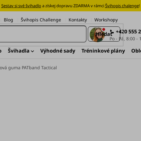
Sestav si své švihadlo
a získej dopravu ZDARMA v rámci
Švihopis chalenge
!
Blog
Švihopis Challenge
Kontakty
Workshopy
+420 555 
Hledat
o
Švihadla
Výhodné sady
Tréninkové plány
Obl
lová guma PATband Tactical
PATband Tactical od z
pro funkční trénink, po
si chceš zacvičit kdeko
Upozornění:
Tato více
doporučujeme ji před
vybírat z lehčích (užš