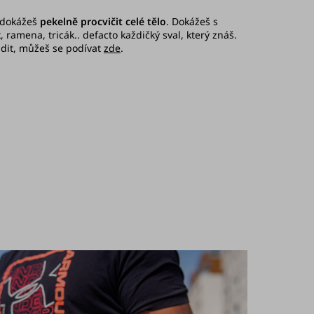
 dokážeš
pekelně procvičit celé tělo
. Dokážeš s
 ramena, tricák.. defacto každičký sval, který znáš.
radit, můžeš se podívat
zde
.