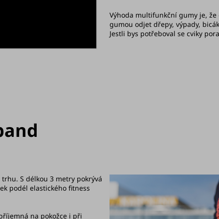
Výhoda multifunkční gumy je, že
gumou odjet dřepy, výpady, bicák,
Jestli bys potřeboval se cviky po
band
 trhu. S délkou 3 metry pokrývá
ek podél elastického fitness
e příjemná na pokožce i při