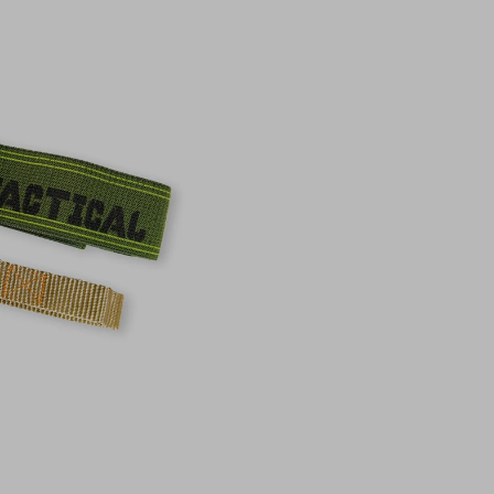
15 smyček, dél
speciálně vyvin
Patrickem Her
vyrobeno v Ně
lze prát do 60°
vhodné pro aler
materiálu povr
OEKO-TEX® a hy
FLEXVIT
přináší
efektivní trénink