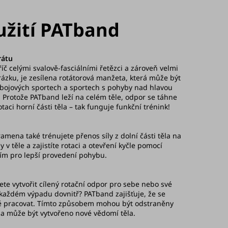
užití PATband
rátu
 celými svalově-fasciálními řetězci a zároveň velmi
brázku, je zesílena rotátorová manžeta, která může být
 bojových sportech a sportech s pohyby nad hlavou
Protože PATband leží na celém těle, odpor se táhne
aci horní části těla – tak funguje funkční trénink!
mena také trénujete přenos síly z dolní části těla na
 v těle a zajistíte rotaci a otevření kyčle pomocí
ím pro lepší provedení pohybu.
ete vytvořit cílený rotační odpor pro sebe nebo své
 každém výpadu dovnitř? PATband zajišťuje, že se
ně pracovat. Tímto způsobem mohou být odstraněny
 a může být vytvořeno nové vědomí těla.