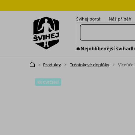
Přejít
na
obsah
Švihej portál
Náš příběh
🔥Nejoblíbenější švihadl
Produkty
Tréninkové doplňky
Víceúče
Domů
KE CVIČENÍ