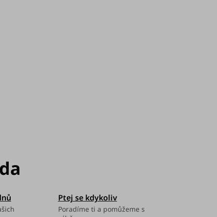
:
10. 8. 2026
Možnosti doručení
dnů
Ptej se kdykoliv
ašich
Poradíme ti a pomůžeme s