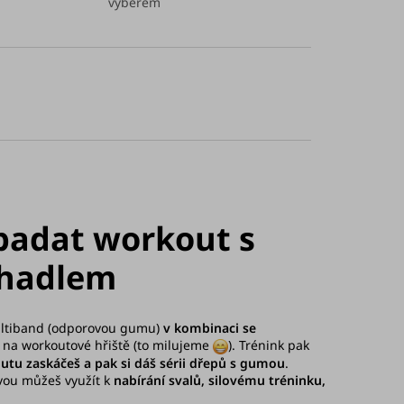
výběrem
padat workout s
ihadlem
ultiband (odporovou gumu)
v kombinaci se
tě na workoutové hřiště (to milujeme
). Trénink pak
utu zaskáčeš a pak si dáš sérii dřepů s gumou
.
vou můžeš využít k
nabírání svalů, silovému tréninku,