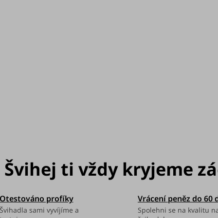
můžeme doručit do
Otestováno profíky
Vrácení peněz do 60 
Švihadla sami vyvíjíme a
Spolehni se na kvalitu n