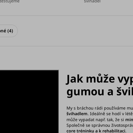
testujeme
švihadel
né (4)
Jak může vy
gumou a šv
My s bráchou rádi používáme m
švihadlem
. Ideálně se hodí v lé
může vypadat např. tak, že si
min
Společně se správnou životosprá
core tréninku a k rehabilitaci
.