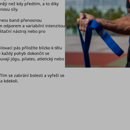
čněji než kdy předtím, a to díky
osu síly.
itness band přenosnou
m odporem a variabilní intenzitou
ilitační nástroj nebo pro
ovací pás přiložíte blízko k tělu
e každý pohyb dokončit se
vají jógu, pilates, atletický nebo
Tím se zabrání bolesti a vyřeší se
a kdekoli.