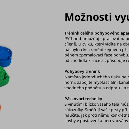
Možnosti vy
Trénink celého pohybového apa
PATband umožňuje pracovat napříč
cíleně. U cviku, který vidíte na o
náchylná ke zranění zejména při
během zpomalovací fáze pohybu. 
od chodidla k ruce a způsobuje rot
Pohybový trénink
Namísto jednoduchého tlaku na ra
horní, zapojíte myofasciální kanály
vhodného podnětu a odporu - a t
Páskovací techniky
S vinutími blízko vašeho těla můž
zákazníky. Směřují vaše prsty při
naučíte, jak proti němu konkrét
chyby v postavení a nerovnováhy