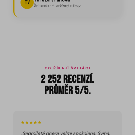
Tereza Vránová
TV
Švihanda · ✓ ověřený nákup
CO ŘÍKAJÍ ŠVIHÁCI
2 252 recenzí.
Průměr 5/5.
★★★★★
„Sedmiletá dcera velmi spokojena. Švihá,