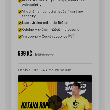
Korálkové lanko – pomalejší, ideální pro
začátečníky
Vhodné na hubnutí a naučení správné
techniky
Nastavitelná délka do 195 cm
Odolné – skákat můžeš i na betonu
Vyrobeno v České republice 🇨🇿
699 Kč
běžná cena
PODÍVEJ SE, JAK TO FUNGUJE