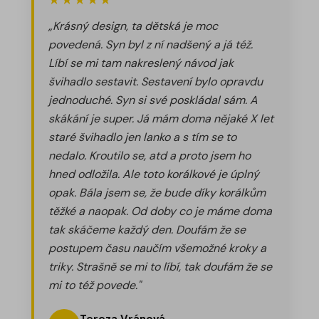
★★★★★
„Krásný design, ta dětská je moc
povedená. Syn byl z ní nadšený a já též.
Líbí se mi tam nakreslený návod jak
švihadlo sestavit. Sestavení bylo opravdu
jednoduché. Syn si své poskládal sám. A
skákání je super. Já mám doma nějaké X let
staré švihadlo jen lanko a s tím se to
nedalo. Kroutilo se, atd a proto jsem ho
hned odložila. Ale toto korálkové je úplný
opak. Bála jsem se, že bude díky korálkům
těžké a naopak. Od doby co je máme doma
tak skáčeme každý den. Doufám že se
postupem času naučím všemožné kroky a
triky. Strašně se mi to líbí, tak doufám že se
mi to též povede."