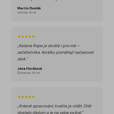
Martin Dvořák
tatínek, 41 let
★★★★★
„Katana Rope je skvělá i pro mě –
začátečníka. Korálky pomáhají načasovat
skok."
Jana Horáková
Švihanda, 35 let
★★★★★
„Krásné zpracování, kvalita je vidět. Dítě
dostalo diplom a je na sebe pyšné."