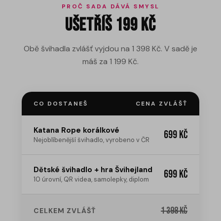
PROČ SADA DÁVÁ SMYSL
Ušetříš 199 Kč
Obě švihadla zvlášť vyjdou na 1 398 Kč. V sadě je
máš za 1 199 Kč.
CO DOSTANEŠ
CENA ZVLÁŠŤ
Katana Rope korálkové
699 Kč
Nejoblíbenější švihadlo, vyrobeno v ČR
Dětské švihadlo + hra Švihejland
699 Kč
10 úrovní, QR videa, samolepky, diplom
1 398 Kč
CELKEM ZVLÁŠŤ