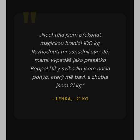
„Nechtěla jsem překonat
magickou hranici 100 kg.
Rozhodnutí mi usnadnil syn: Jé,
mami, vypadáš jako prasátko
Peppa! Díky švihadlu jsem našla
pohyb, který mě baví, a zhubla
jsem 21 kg.“
– LENKA, −21 KG