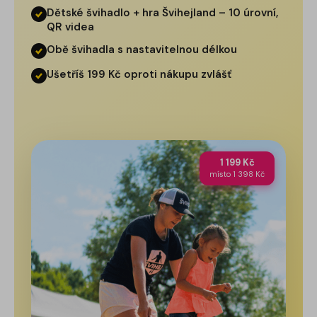
Dětské švihadlo + hra Švihejland – 10 úrovní,
QR videa
Obě švihadla s nastavitelnou délkou
Ušetříš 199 Kč oproti nákupu zvlášť
1 199 Kč
místo 1 398 Kč