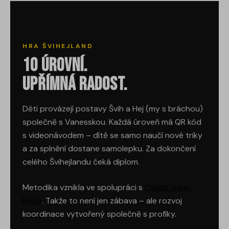
HRA ŠVIHEJLAND
10 úrovní.
Upřímná radost.
Děti provázejí postavy Švih a Hej (my s bráchou)
společně s Vanesskou. Každá úroveň má QR kód
s videonávodem – dítě se samo naučí nové triky
a za splnění dostane samolepku. Za dokončení
celého Švihejlandu čeká diplom.
Metodika vznikla ve spolupráci s
Czech Jump
Rope
. Takže to není jen zábava – ale rozvoj
koordinace vytvořený společně s profíky.