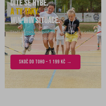
Dítě se hýbe.
a Ty taky.
win-win situace.
Stačí 15 minut denně a máš pohyb pro celou
rodinu. Bez fitka, bez výmluv a se spoustou
zábavy.
Skoč do toho – 1 199 Kč →