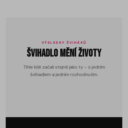
VÝSLEDKY ŠVIHÁKŮ
Švihadlo mění životy
−21 kg
Tihle lidé začali stejně jako ty – s jedním
−40 kg
švihadlem a jedním rozhodnutím.
−17 kg
Přečíst příběh →
Přečíst příběh →
Přečíst příběh →