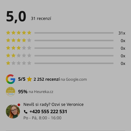
5,0
Průměrné
hodnocení
31 recenzí
produktu
je
5,0
31x
z
0x
5
hvězdiček.
0x
0x
0x
5/5
2 252 recenzí
na Google.com
95%
na Heureka.cz
Nevíš si rady? Ozvi se Veronice
+420 555 222 531