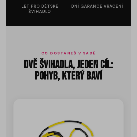
LET PRO DĚTSKÉ
DNÍ GARANCE VRÁCENÍ
ŠVIHADLO
CO DOSTANEŠ V SADĚ
Dvě švihadla, jeden cíl:
pohyb, který baví