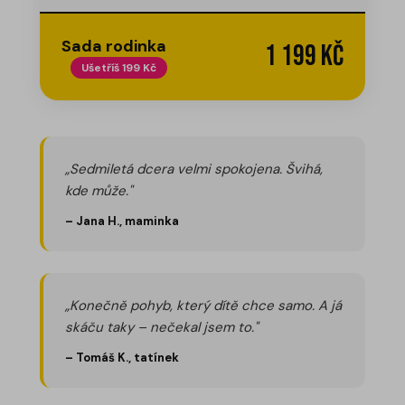
Sada rodinka
1 199 Kč
Ušetříš 199 Kč
„Sedmiletá dcera velmi spokojena. Švihá,
kde může."
– Jana H., maminka
„Konečně pohyb, který dítě chce samo. A já
skáču taky – nečekal jsem to."
– Tomáš K., tatínek