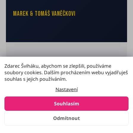
Marek & Tomáš Vaněčkovi
Zdarec Šviháku, abychom se zlepšili, používáme
ČASTÉ OTÁZKY
soubory cookies. Dalším procházením webu vyjadřuješ
Máš otázky?
souhlas s jejich používáním.
Máme odpovědi.
Nastavení
Souhlasím
Odmítnout
Pro jaký věk je dětské švihadlo
+
vhodné?