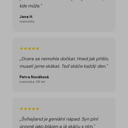
kde může."
Jana H.
maminka
★★★★★
„Dcera se nemohla dočkat. Hned jak přišlo,
museli jsme skákat. Teď skáče každý den."
Petra Nováková
maminka, 38 let
★★★★★
„Švihejland je geniální nápad. Syn plní
úrovně jako blázen a já skáču s ním."