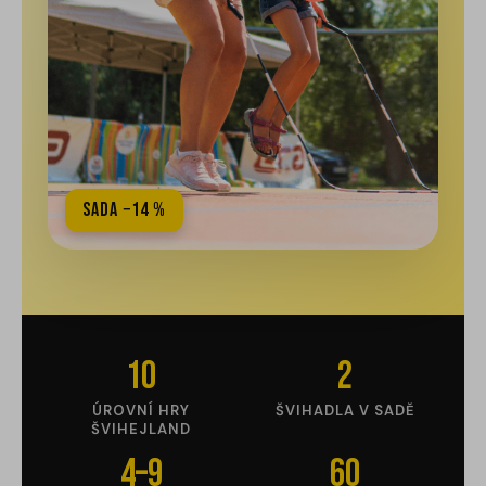
Sada −14 %
10
2
ÚROVNÍ HRY
ŠVIHADLA V SADĚ
ŠVIHEJLAND
4–9
60