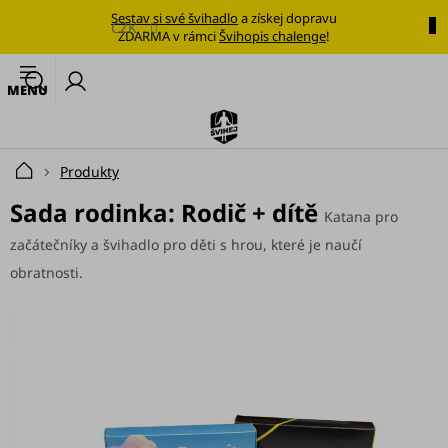
Přejít
Sestav si své švihadlo
a získej dopravu
na
CZK
ZDARMA v rámci
Švihopis chalenge
!
obsah
🔥
N
Nejoblíbenější
k
švihadlo
Švihadla
Produkty
Domů
Výhodné
Sada rodinka: Rodič + dítě
Katana pro
sady
začátečníky a švihadlo pro děti s hrou, které je naučí
Tréninkové
obratnosti.
plány
Oblečení
Doplňky
stravy
Tréninkové