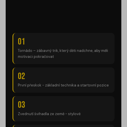
01
Tornádo – zábavný trik, který děti nadchne, aby měli
motivaci pokračovat
02
První přeskok - základní technika a startovní pozice
03
Zvednutí švihadla ze země - stylově