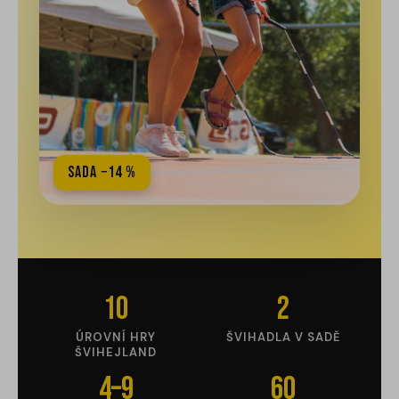
Sada −14 %
10
2
ÚROVNÍ HRY
ŠVIHADLA V SADĚ
ŠVIHEJLAND
4–9
60