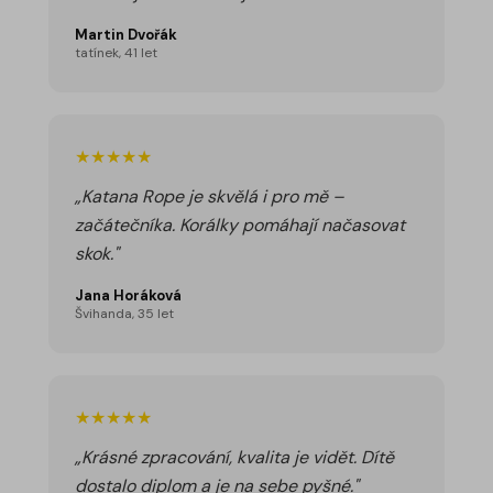
Martin Dvořák
tatínek, 41 let
★★★★★
„Katana Rope je skvělá i pro mě –
začátečníka. Korálky pomáhají načasovat
skok."
Jana Horáková
Švihanda, 35 let
★★★★★
„Krásné zpracování, kvalita je vidět. Dítě
dostalo diplom a je na sebe pyšné."