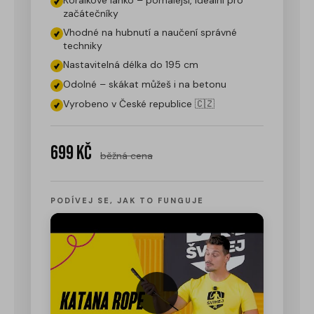
Korálkové lanko – pomalejší, ideální pro
začátečníky
Vhodné na hubnutí a naučení správné
techniky
Nastavitelná délka do 195 cm
Odolné – skákat můžeš i na betonu
Vyrobeno v České republice 🇨🇿
699 Kč
běžná cena
PODÍVEJ SE, JAK TO FUNGUJE