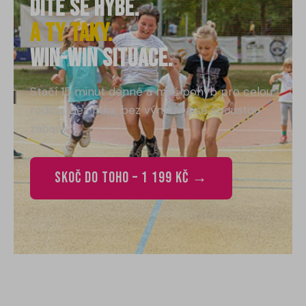
Dítě se hýbe.
a Ty taky.
win-win situace.
Stačí 15 minut denně a máš pohyb pro celou
rodinu. Bez fitka, bez výmluv a se spoustou
zábavy.
Skoč do toho – 1 199 Kč →