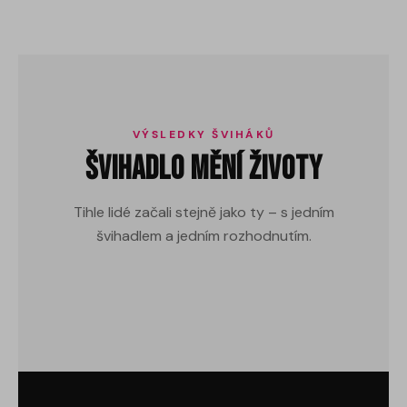
VÝSLEDKY ŠVIHÁKŮ
Švihadlo mění životy
−21 kg
Tihle lidé začali stejně jako ty – s jedním
−40 kg
švihadlem a jedním rozhodnutím.
−17 kg
Přečíst příběh →
Přečíst příběh →
Přečíst příběh →