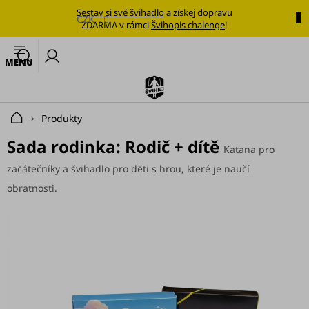
Přejít
Sestav si své švihadlo
a získej dopravu
na
CZK
ZDARMA v rámci
Švihopis chalenge
!
obsah
🔥
N
Nejoblíbenější
k
švihadlo
Švihadla
Produkty
Domů
Výhodné
Sada rodinka: Rodič + dítě
Katana pro
sady
začátečníky a švihadlo pro děti s hrou, které je naučí
Tréninkové
obratnosti.
plány
Oblečení
Doplňky
stravy
Tréninkové