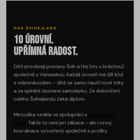
HRA ŠVIHEJLAND
10 úrovní.
Upřímná radost.
Děti provázejí postavy Švih a Hej (my s bráchou)
společně s Vanesskou. Každá úroveň má QR kód
s videonávodem – dítě se samo naučí nové triky
a za splnění dostane samolepku. Za dokončení
celého Švihejlandu čeká diplom.
Metodika vznikla ve spolupráci s
Czech Jump
Rope
. Takže to není jen zábava – ale rozvoj
koordinace vytvořený společně s profíky.