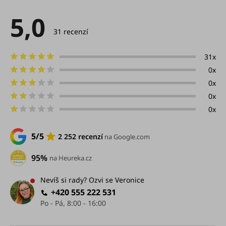
5,0
Průměrné
hodnocení
31 recenzí
produktu
je
5,0
31x
z
0x
5
hvězdiček.
0x
0x
0x
5/5
2 252 recenzí
na Google.com
95%
na Heureka.cz
Nevíš si rady? Ozvi se Veronice
+420 555 222 531