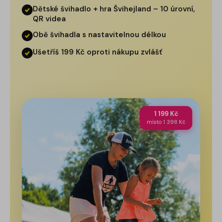
Dětské švihadlo + hra Švihejland – 10 úrovní,
QR videa
Obě švihadla s nastavitelnou délkou
Ušetříš 199 Kč oproti nákupu zvlášť
1 199 Kč
místo 1 398 Kč