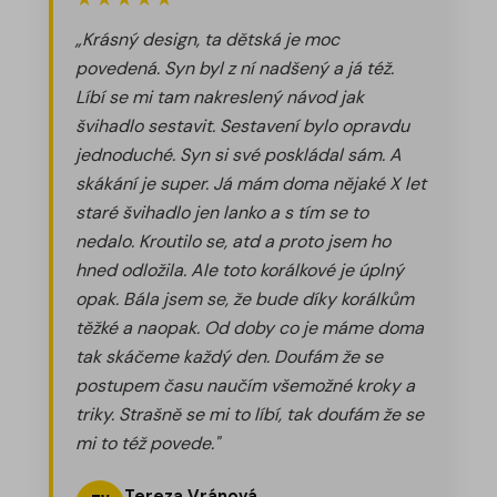
„Krásný design, ta dětská je moc
povedená. Syn byl z ní nadšený a já též.
Líbí se mi tam nakreslený návod jak
švihadlo sestavit. Sestavení bylo opravdu
jednoduché. Syn si své poskládal sám. A
skákání je super. Já mám doma nějaké X let
staré švihadlo jen lanko a s tím se to
nedalo. Kroutilo se, atd a proto jsem ho
hned odložila. Ale toto korálkové je úplný
opak. Bála jsem se, že bude díky korálkům
těžké a naopak. Od doby co je máme doma
tak skáčeme každý den. Doufám že se
postupem času naučím všemožné kroky a
triky. Strašně se mi to líbí, tak doufám že se
mi to též povede."
Tereza Vránová