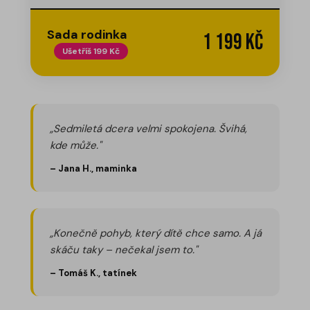
Sada rodinka
1 199 Kč
Ušetříš 199 Kč
„Sedmiletá dcera velmi spokojena. Švihá,
kde může."
– Jana H., maminka
„Konečně pohyb, který dítě chce samo. A já
skáču taky – nečekal jsem to."
– Tomáš K., tatínek