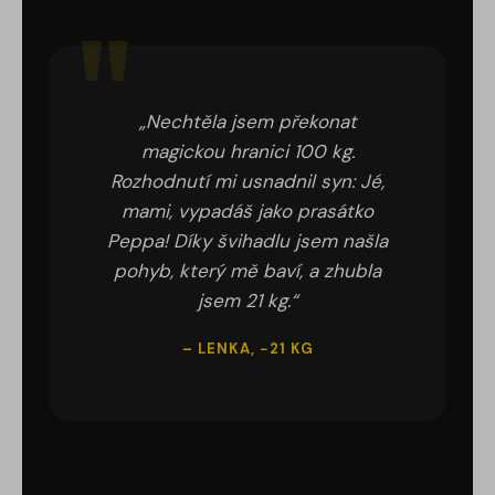
„Nechtěla jsem překonat
magickou hranici 100 kg.
Rozhodnutí mi usnadnil syn: Jé,
mami, vypadáš jako prasátko
Peppa! Díky švihadlu jsem našla
pohyb, který mě baví, a zhubla
jsem 21 kg.“
– LENKA, −21 KG