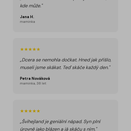
kde může."
Jana H.
maminka
★★★★★
„Dcera se nemohla dočkat. Hned jak přišlo,
museli jsme skákat. Teď skáče každý den."
Petra Nováková
maminka, 38 let
★★★★★
„Švihejland je geniální nápad. Syn plní
úrovně jako blázen a já skáču s ním."