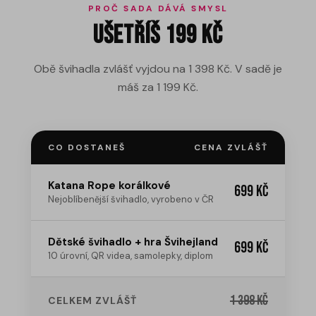
PROČ SADA DÁVÁ SMYSL
Ušetříš 199 Kč
Obě švihadla zvlášť vyjdou na 1 398 Kč. V sadě je
máš za 1 199 Kč.
CO DOSTANEŠ
CENA ZVLÁŠŤ
Katana Rope korálkové
699 Kč
Nejoblíbenější švihadlo, vyrobeno v ČR
Dětské švihadlo + hra Švihejland
699 Kč
10 úrovní, QR videa, samolepky, diplom
1 398 Kč
CELKEM ZVLÁŠŤ