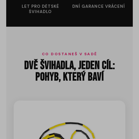
LET PRO DĚTSKÉ
DNÍ GARANCE VRÁCENÍ
ŠVIHADLO
CO DOSTANEŠ V SADĚ
Dvě švihadla, jeden cíl:
pohyb, který baví