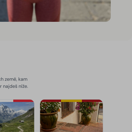
ách země, kam
r najdeš níže.