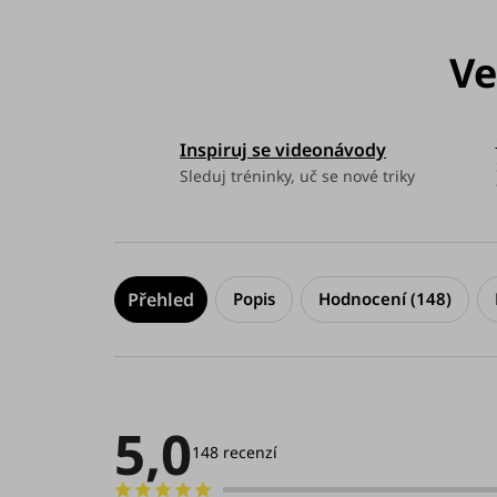
Inspiruj se videonávody
Sleduj tréninky, uč se nové triky
Popis
Hodnocení (148)
5,0
Průměrné
hodnocení
148 recenzí
produktu
je