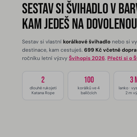
Sestav si švihadlo v bar
kam jedeš na dovolenou
Sestav si vlastní
korálkové švihadlo
nebo si v
destinace, kam cestuješ.
699 Kč včetně dopr
ročníku letní výzvy
Švihopis 2026
.
Přečti si o 
2
100
3 
dlouhé rukojeti
korálků ve 4
lanko · vy
Katana Rope
balíčcích
2 m v