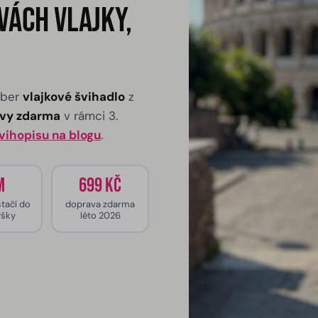
vách vlajky,
yber
vlajkové švihadlo
z
avy zdarma
v rámci 3.
Švihopisu na blogu
.
m
699 Kč
stačí do
doprava zdarma
ýšky
léto 2026