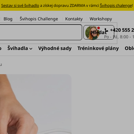
Sestav si své švihadlo
a získej dopravu ZDARMA v rámci
Švihopis chalenge
!
Blog
Švihopis Challenge
Kontakty
Workshopy
+420 555 
Hledat
o
Švihadla
Výhodné sady
Tréninkové plány
Obl
ru
Sestav v
100 k
barvách vlajky
vysta
země
v