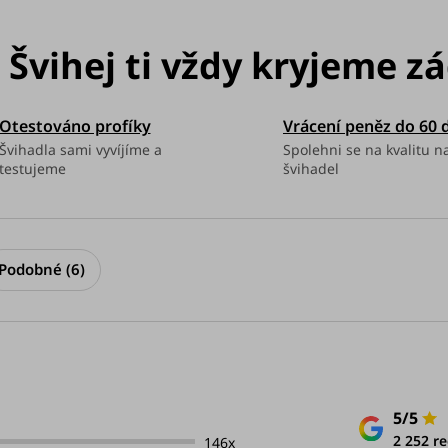
Otestováno profíky
Vrácení peněz do 60 
Švihadla sami vyvíjíme a
Spolehni se na kvalitu n
testujeme
švihadel
Podobné (6)
5/5
2 252 re
146x