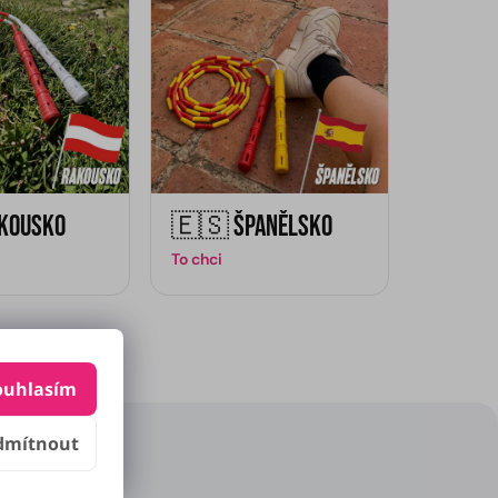
kousko
🇪🇸 Španělsko
To chci
ouhlasím
dmítnout