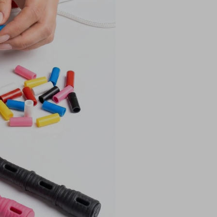
Naklikej barvy v
se vlajkami top d
2 rukojeti Katana
celkem) + lanko 3
Lanko 3 m -
vysta
Sestavíš si sám p
Doprava zdarma na 
Kompletně vyrob