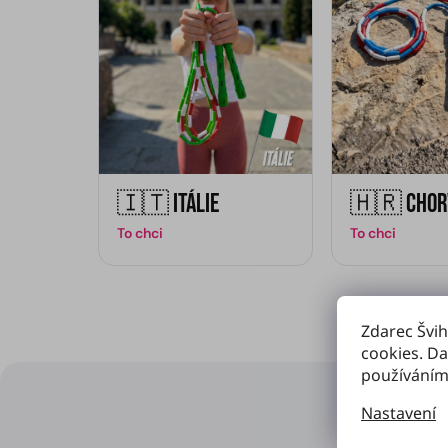
🇮🇹 Itálie
🇭🇷 Chor
To chci
To chci
Zdarec Švih
cookies. Da
používáním
Nastavení