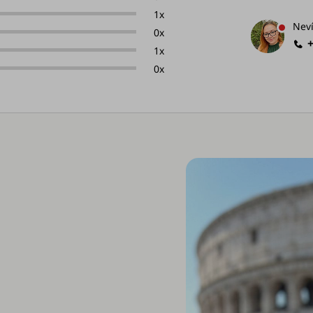
1x
Neví
0x
1x
0x