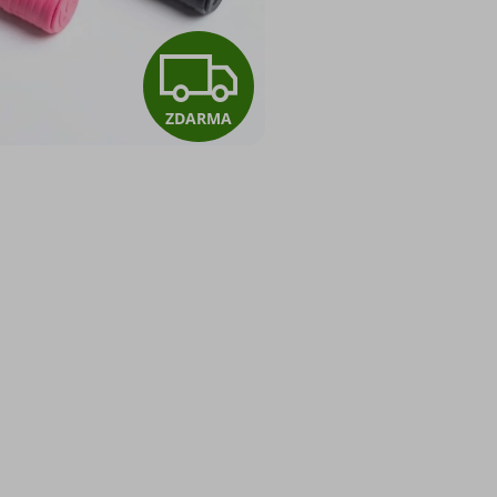
Z
Šviho
Zapl
ZDARMA
D
O produktu řekli:
A
„Sestavi
podle se
R
můžu ně
Nikola 
M
můžeme doručit do
A