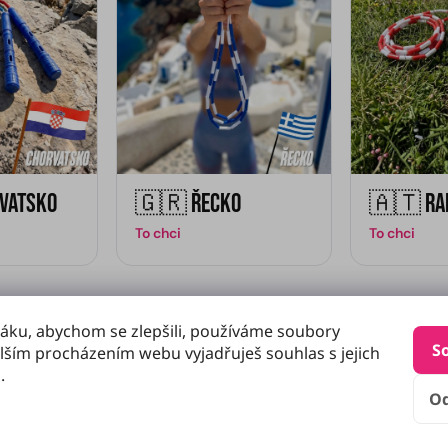
vatsko
🇬🇷 Řecko
🇦🇹 Ra
To chci
To chci
Nebo jedeš jinam?
Sestav si švihadlo v konfigurátoru ↓
áku, abychom se zlepšili, používáme soubory
S
lším procházením webu vyjadřuješ souhlas s jejich
.
O
NEBO SI SESTAV VLASTNÍ