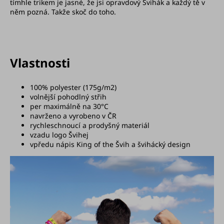
tímhle trikem je jasné, že jsi opravdový Švihák a každý tě v
něm pozná. Takže skoč do toho.
Vlastnosti
100% polyester (175g/m2)
volnější pohodlný střih
per maximálně na 30°C
navrženo a vyrobeno v ČR
rychleschnoucí a prodyšný materiál
vzadu logo Švihej
vpředu nápis King of the Švih a švihácký design