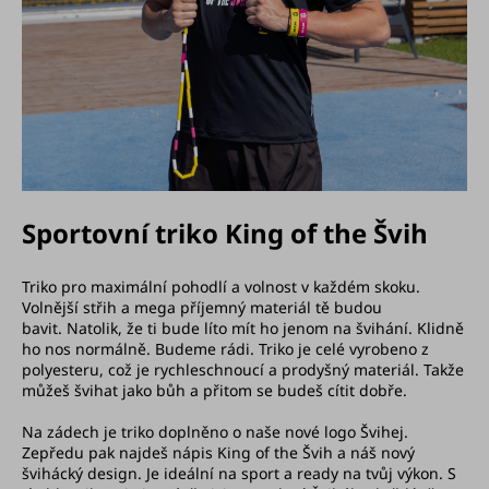
Sportovní triko King of the Švih
Triko pro maximální pohodlí a volnost v každém skoku.
Volnější střih a mega příjemný materiál tě budou
bavit.
Natolik, že ti bude líto mít ho jenom na švihání. Klidně
ho nos normálně. Budeme rádi. Triko je celé vyrobeno z
polyesteru, což je rychleschnoucí a prodyšný materiál. Takže
můžeš švihat jako bůh a přitom se budeš cítit dobře.
Na zádech je triko doplněno o naše nové logo Švihej.
Zepředu pak najdeš nápis King of the Švih a náš nový
švihácký design.
Je ideální na sport a ready na tvůj výkon. S