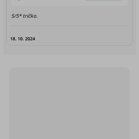
n
í
5/5* tričko.
18. 10. 2024