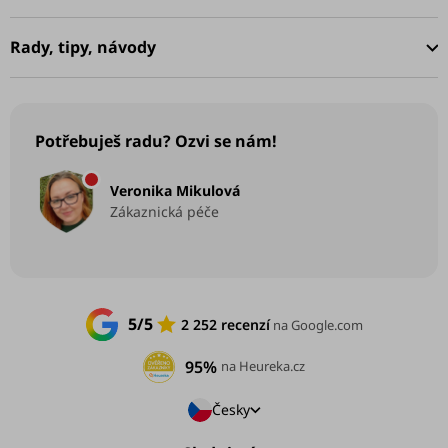
t
í
Rady, tipy, návody
Potřebuješ radu? Ozvi se nám!
Veronika Mikulová
Zákaznická péče
5/5
2 252 recenzí
na Google.com
95%
na Heureka.cz
Česky