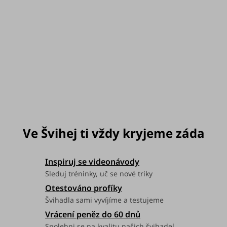
Velikost
můžeme doručit do:
10. 8. 2026
Možnosti doručení
Inspiruj se videonávody
Sleduj tréninky, uč se nové triky
Otestováno profíky
Švihadla sami vyvíjíme a testujeme
Vrácení peněz do 60 dnů
Spolehni se na kvalitu našich švihadel