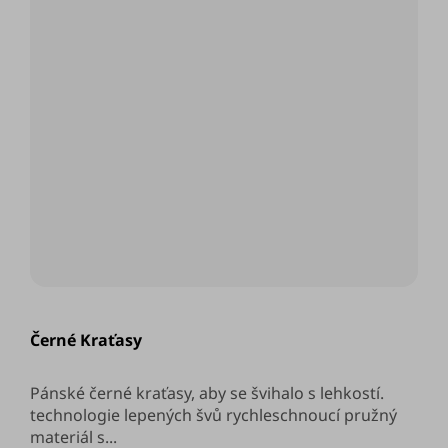
Průměrné
hodnocení
Černé Kraťasy
produktu
je
5,0
z
Pánské černé kraťasy, aby se švihalo s lehkostí.
5
technologie lepených švů rychleschnoucí pružný
hvězdiček.
materiál s...