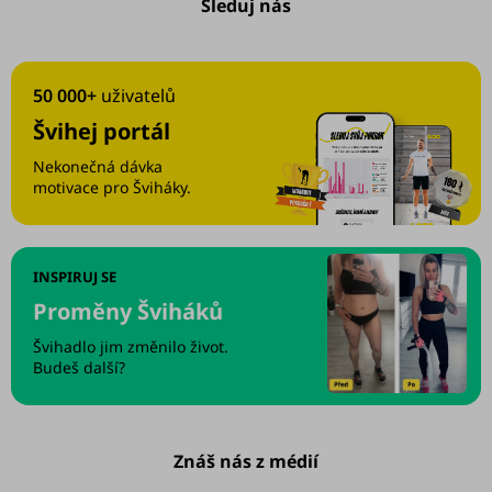
Sleduj nás
50 000+
uživatelů
Švihej portál
Nekonečná dávka
motivace pro Šviháky.
INSPIRUJ SE
Proměny Šviháků
Švihadlo jim změnilo život.
Budeš další?
Znáš nás z médií