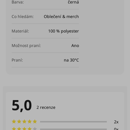
Barva
:
černá
Co hledám
:
Oblečení & merch
Materiál
:
100 % polyester
Možnost praní
:
Ano
Praní
:
na 30°C
5,0
Průměrné
hodnocení
2 recenze
produktu
je
5,0
2x
z
0x