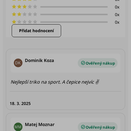
5
hvězdiček.
0x
0x
0x
Přidat hodnocení
V
ý
p
Dominik Koza
i
DK
Hodnocení produktu je 5 z 5 hvězdiček.
s
h
Nejlepší triko na sport. A čepice nejvíc ✌️
o
d
18. 3. 2025
n
o
c
Matej Moznar
MM
e
Hodnocení produktu je 5 z 5 hvězdiček.