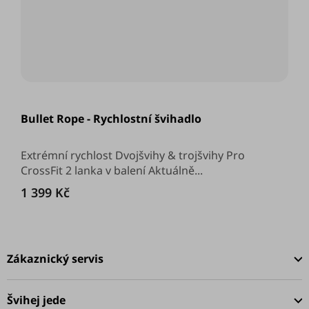
Průměrné
hodnocení
Bullet Rope - Rychlostní švihadlo
produktu
je
4,7
z
Extrémní rychlost Dvojšvihy & trojšvihy Pro
5
CrossFit 2 lanka v balení Aktuálně...
hvězdiček.
1 399 Kč
Z
á
Zákaznický servis
p
a
Švihej jede