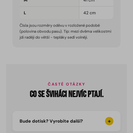
M
41 cm
L
42 cm
Čísla jsou rozměry oděvu v rozložené podobě
(polovina obvodu pasu). Tip: mezi dvěma velikostmi
jdi raději do větší - tepláky sedí volněji.
ČASTÉ OTÁZKY
Co se Šviháci nejvíc ptají.
+
Bude dotisk? Vyrobíte další?