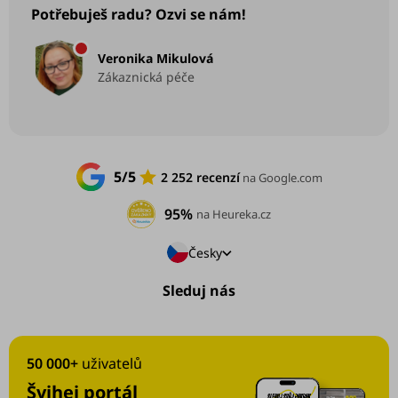
Potřebuješ radu? Ozvi se nám!
Veronika Mikulová
Zákaznická péče
5/5
2 252 recenzí
na Google.com
95%
na Heureka.cz
Česky
Sleduj nás
50 000+
uživatelů
Švihej portál