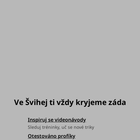
Velikost
můžeme doručit do:
Zvolte variantu
Možnosti doručení
Inspiruj se videonávody
Sleduj tréninky, uč se nové triky
Otestováno profíky