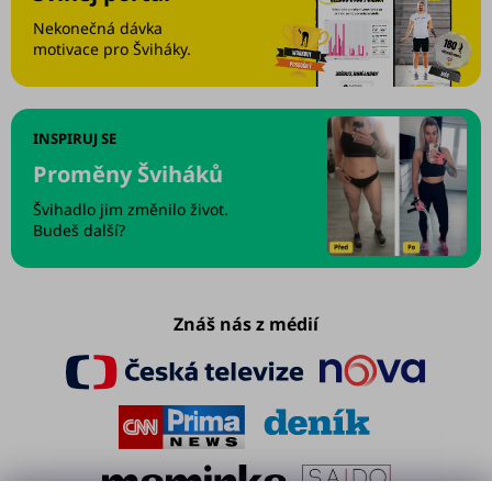
Nekonečná dávka
motivace pro Šviháky.
INSPIRUJ SE
Proměny Šviháků
Švihadlo jim změnilo život.
Budeš další?
Znáš nás z médií