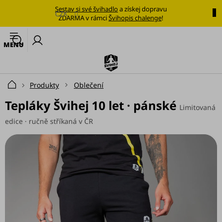
Přejít
Sestav si své švihadlo
a získej dopravu
na
CZK
ZDARMA v rámci
Švihopis chalenge
!
obsah
🔥
N
Nejoblíbenější
k
švihadlo
Švihadla
Produkty
Oblečení
Domů
Výhodné
Tepláky Švihej 10 let · pánské
Limitovaná
sady
edice · ručně stříkaná v ČR
Tréninkové
plány
Oblečení
Doplňky
stravy
Tréninkové