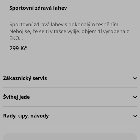
hodnocení
Sportovní zdravá lahev
produktu
je
4,0
z
Sportovní zdravá lahev s dokonalým těsněním.
5
Neboj se, že se ti v tašce vylije. objem 1l vyrobena z
hvězdiček.
EKO...
299 Kč
Z
á
Zákaznický servis
p
a
Švihej jede
t
í
Rady, tipy, návody