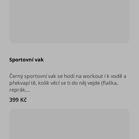
Průměrné
hodnocení
Sportovní vak
produktu
je
5,0
z
Černý sportovní vak se hodí na workout i k vodě a
5
překvapí tě, kolik věcí se ti do něj vejde (flaška,
hvězdiček.
reprák,...
399 Kč