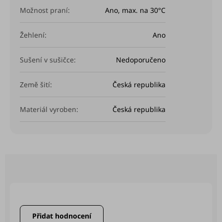
Možnost praní
:
Ano, max. na 30°C
Žehlení
:
Ano
Sušení v sušičce
:
Nedoporučeno
Země šití
:
Česká republika
Materiál vyroben
:
Česká republika
Buďte první, kdo napíše příspěvek k této položce.
Přidat hodnocení