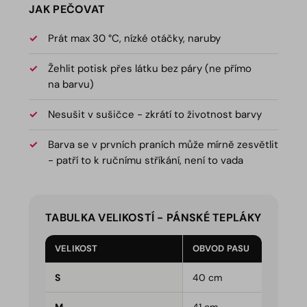
JAK PEČOVAT
Prát max 30 °C, nízké otáčky, naruby
Žehlit potisk přes látku bez páry (ne přímo
na barvu)
Nesušit v sušičce - zkrátí to životnost barvy
Barva se v prvních praních může mírně zesvětlit
- patří to k ručnímu stříkání, není to vada
TABULKA VELIKOSTÍ - PÁNSKÉ TEPLÁKY
VELIKOST
OBVOD PASU
S
40 cm