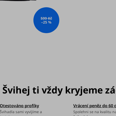
599 Kč
–25 %
Otestováno profíky
Vrácení peněz do 60 
Švihadla sami vyvíjíme a
Spolehni se na kvalitu n