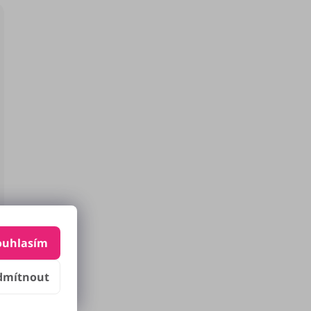
ouhlasím
dmítnout