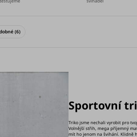
testujeme
švihadel
dobné (6)
Sportovní tr
Triko jsme nechali vyrobit pro tv
Volnější střih, mega příjemný mat
mít ho jenom na švihání. Klidně h