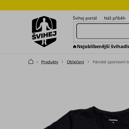
Přejít
na
obsah
Švihej portál
Náš příběh
🔥Nejoblíbenější švihadl
Produkty
Oblečení
Pánské sportovní t
Domů