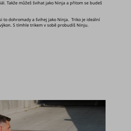
ál. Takže můžeš švihat jako Ninja a přitom se budeš
si to dohromady a švihej jako Ninja. Triko j
e ideální
 výkon. S tímhle trikem v sobě probudíš Ninju.