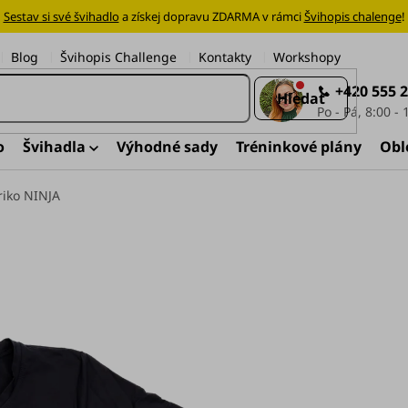
Sestav si své švihadlo
a získej dopravu ZDARMA v rámci
Švihopis chalenge
!
Blog
Švihopis Challenge
Kontakty
Workshopy
+420 555 
Hledat
o
Švihadla
Výhodné sady
Tréninkové plány
Obl
riko NINJA
Švihej jako Ninja. 🥷 N
vzadu pak vertikální ná
triko je pro pány
Švihandy
vpředu silueta, k
nápis ŠVIHEJ přes