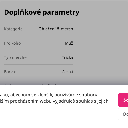
Doplňkové parametry
Kategorie
:
Oblečení & merch
Pro koho
:
Muž
Typ merche
:
Trička
Barva
:
černá
Co hledám
:
Oblečení & merch
áku, abychom se zlepšili, používáme soubory
S
Materiál
:
100 % polyester
lším procházením webu vyjadřuješ souhlas s jejich
.
O
Možnost praní
:
Ano