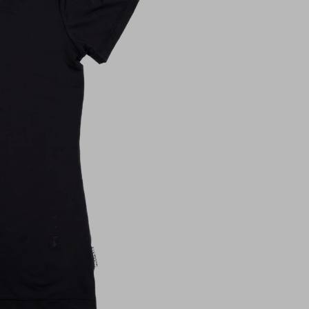
100% polyester (
materiál)
Velikost
můžeme doručit do