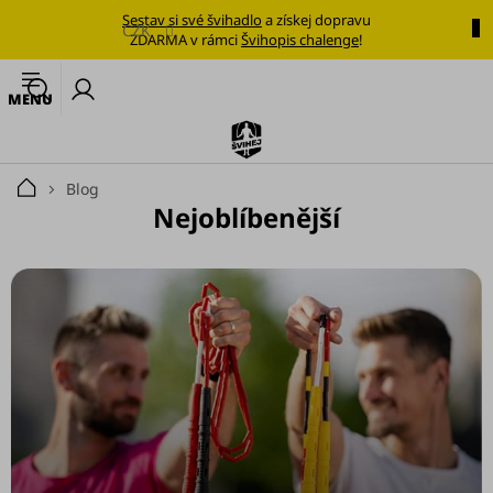
Přejít
Sestav si své švihadlo
a získej dopravu
na
CZK
ZDARMA v rámci
Švihopis chalenge
!
obsah
🔥
N
Nejoblíbenější
k
švihadlo
Švihadla
Blog
Domů
Nejoblíbenější
Výhodné
sady
Tréninkové
plány
Oblečení
Doplňky
stravy
Tréninkové