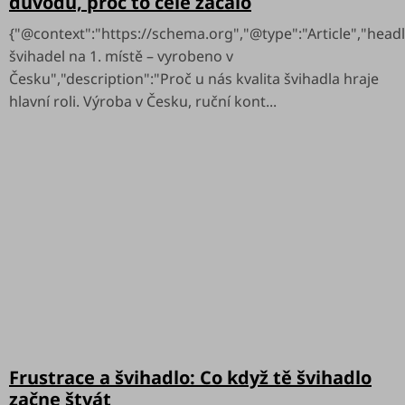
důvodů, proč to celé začalo
{"@context":"https://schema.org","@type":"Article","headl
švihadel na 1. místě – vyrobeno v
Česku","description":"Proč u nás kvalita švihadla hraje
hlavní roli. Výroba v Česku, ruční kont...
Frustrace a švihadlo: Co když tě švihadlo
začne štvát