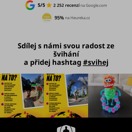
r
5/5
2 252 recenzí
na Google.com
v
k
95%
na Heureka.cz
y
v
ý
Sdílej s námi svou radost ze
p
švihání
i
a přidej hashtag
#svihej
s
u