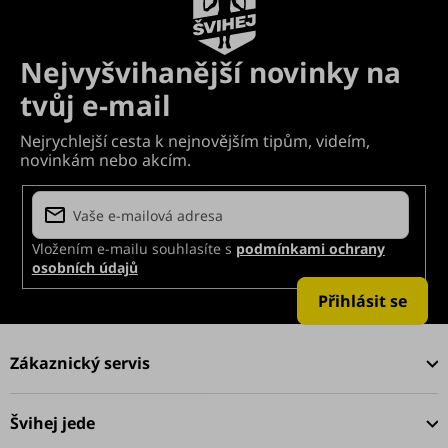
Vložením e-mailu souhlasíte s
podmínkami ochrany
osobních údajů
Přihlásit se
Z
á
Zákaznický servis
p
a
Švihej jede