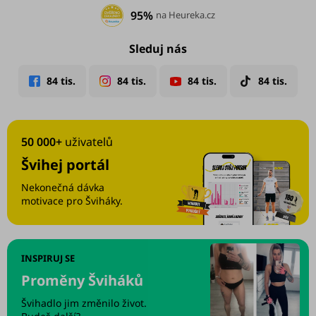
95%
na Heureka.cz
Sleduj nás
50 000+
uživatelů
Švihej portál
Nekonečná dávka
motivace pro Šviháky.
INSPIRUJ SE
Proměny Šviháků
Švihadlo jim změnilo život.