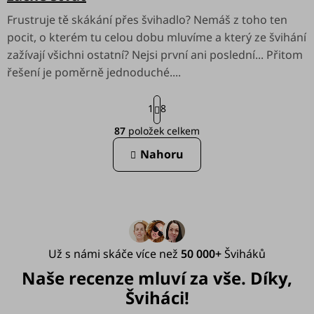
Frustruje tě skákání přes švihadlo? Nemáš z toho ten
pocit, o kterém tu celou dobu mluvíme a který ze švihání
zažívají všichni ostatní? Nejsi první ani poslední... Přitom
řešení je poměrně jednoduché....
S
1
8
t
r
87
položek celkem
á
O
n
Nahoru
v
k
o
l
v
á
á
n
d
í
a
Už s námi skáče více než
50 000+
Šviháků
c
Naše recenze mluví za vše. Díky,
í
Šviháci!
p