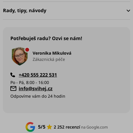
t
í
Rady, tipy, návody
Potřebuješ radu? Ozvi se nám!
Veronika Mikulová
Zákaznická péče
+420 555 222 531
info
@
svihej.cz
5/5
2 252 recenzí
na Google.com