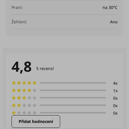
Praní
:
na 30°C
Žehlení
:
Ano
4,8
Průměrné
hodnocení
5 recenzí
produktu
je
4,8
4x
z
1x
5
hvězdiček.
0x
0x
0x
Přidat hodnocení