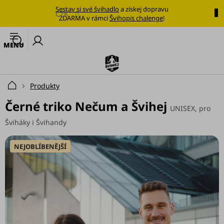
Přejít
Sestav si své švihadlo
a získej dopravu
na
CZK
ZDARMA v rámci
Švihopis chalenge
!
obsah
🔥
N
Nejoblíbenější
k
švihadlo
Švihadla
Produkty
Domů
Výhodné
Černé triko Nečum a Švihej
UNISEX, pro
sady
Šviháky i Švihandy
Tréninkové
plány
NEJOBLÍBENĚJŠÍ
Oblečení
Doplňky
stravy
Tréninkové