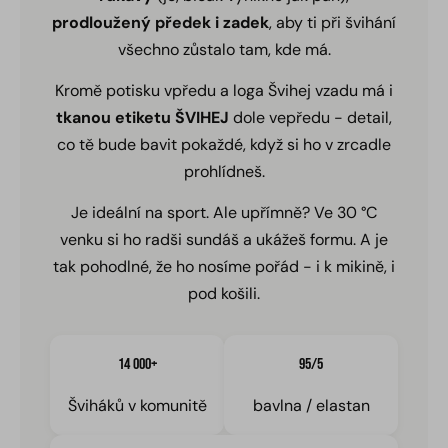
prodloužený předek i zadek
, aby ti při švihání
všechno zůstalo tam, kde má.
Kromě potisku vpředu a loga Švihej vzadu má i
tkanou etiketu ŠVIHEJ
dole vepředu - detail,
co tě bude bavit pokaždé, když si ho v zrcadle
prohlídneš.
Je ideální na sport. Ale upřímně? Ve 30 °C
venku si ho radši sundáš a ukážeš formu. A je
tak pohodlné, že ho nosíme pořád - i k mikině, i
pod košili.
14 000+
95/5
Šviháků v komunitě
bavlna / elastan