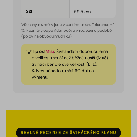
XXL
59,5 cm
Všechny rozměry jsou v centimetrech. Tolerance ±5
%. Rozměry odpovídají oděvu v rozložené podobě
(polovina obvodu hrudníku).
Tip od
Míši
:
Švihandám doporučujeme
o velikost menší než běžně nosíš (M=S).
Šviháci ber dle své velikosti (L=L).
Kdyby náhodou, máš 60 dní na
výměnu.
REÁLNÉ RECENZE ZE ŠVIHÁCKÉHO KLANU