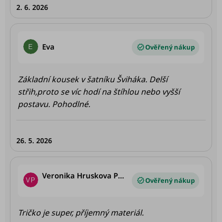
2. 6. 2026
zamiluju 😊 Jo a černá je fakt černá, opravdu
krásná 🤩 Potisk vpředu je moc pěkný 👍🏻
Hodnocení produktu je 5 z 5 hvězdiček.
Eva
E
Základní kousek v šatníku Šviháka. Delší
střih,proto se víc hodí na štíhlou nebo vyšší
postavu. Pohodlné.
26. 5. 2026
Veronika Hruskova Perutkova
VP
Hodnocení produktu je 5 z 5 hvězdiček.
Tričko je super, příjemný materiál.