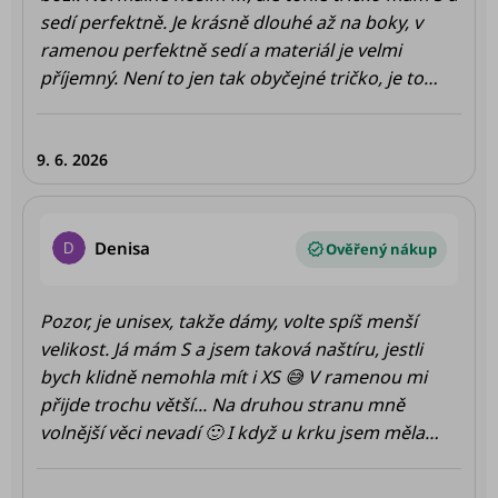
sedí perfektně. Je krásně dlouhé až na boky, v
ramenou perfektně sedí a materiál je velmi
příjemný. Není to jen tak obyčejné tričko, je to
dokonalost sama, takže se toho holky nebojte a
běžte do něj (jestli ještě je 🫣)
9. 6. 2026
Hodnocení produktu je 4 z 5 hvězdiček.
Denisa
D
Pozor, je unisex, takže dámy, volte spíš menší
velikost. Já mám S a jsem taková naštíru, jestli
bych klidně nemohla mít i XS 😅 V ramenou mi
přijde trochu větší... Na druhou stranu mně
volnější věci nevadí 🙂 I když u krku jsem měla
občas pocit, že mě škrtí 😅 Tričko je prodloužené
a je to příjemné 🙂 Stejně jako materiál, ten si asi