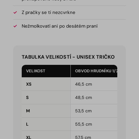
Z pračky se ti nezcvrkne
Nežmolkovatí ani po desátém praní
TABULKA VELIKOSTÍ - UNISEX TRIČKO
VELIKOST
OBVOD HRUDNÍKU 1/2
XS
46,5 cm
S
48,5 cm
M
53,5 cm
L
55,5 cm
XL
57,5 cm