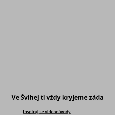
60 dní na vrácení
- bez otázek, bez řečí
Šité v chráněné dílně v ČR
Velikost
můžeme doručit do:
Zvolte variantu
Možnosti doručení
Inspiruj se videonávody