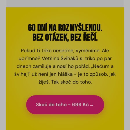
rychleji, ne vždy je všechno na skladě.
zadarmo. Posíláme Zásilkovnou nebo
kurýrem - vybereš si v košíku.
60 DNÍ NA ROZMYŠLENOU.
BEZ OTÁZEK, BEZ ŘEČÍ.
Pokud ti triko nesedne, vyměníme. Ale
upřímně? Většina Šviháků si triko po pár
dnech zamiluje a nosí ho pořád. „Nečum a
švihej!" už není jen hláška - je to způsob, jak
žiješ. Tak skoč do toho.
Skoč do toho - 699 Kč