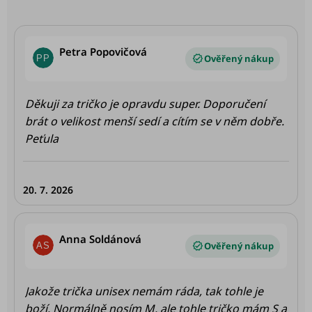
V
ý
p
Petra Popovičová
i
PP
Hodnocení produktu je 5 z 5 hvězdiček.
s
h
Děkuji za tričko je opravdu super. Doporučení
o
brát o velikost menší sedí a cítím se v něm dobře.
d
Peťula
n
o
20. 7. 2026
c
e
n
Anna Soldánová
AS
Hodnocení produktu je 5 z 5 hvězdiček.
í
Jakože trička unisex nemám ráda, tak tohle je
boží. Normálně nosím M, ale tohle tričko mám S a