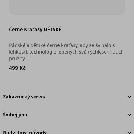
Černé Kraťasy DĚTSKÉ
Pánské a dětské černé kraťasy, aby se švihalo s
lehkostí. technologie lepených švů rychleschnoucí
pružný...
499 Kč
Z
á
Zákaznický servis
p
a
Švihej jede
t
í
Rady, tipy, návody