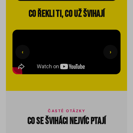
CO ŘEKLI TI, CO UŽ ŠVIHAJÍ
‹
›
ČASTÉ OTÁZKY
CO SE ŠVIHÁCI NEJVÍC PTAJÍ