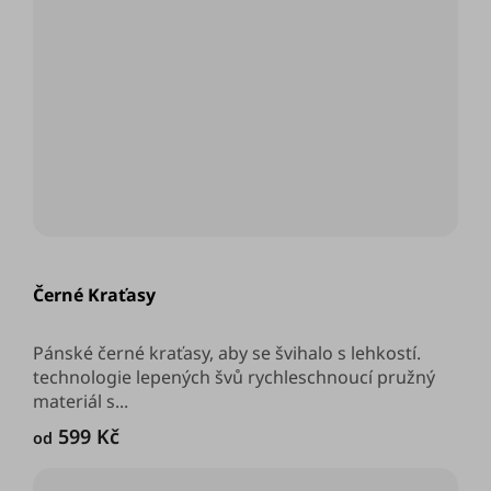
Průměrné
hodnocení
Černé Kraťasy
produktu
je
5,0
z
Pánské černé kraťasy, aby se švihalo s lehkostí.
5
technologie lepených švů rychleschnoucí pružný
hvězdiček.
materiál s...
599 Kč
od