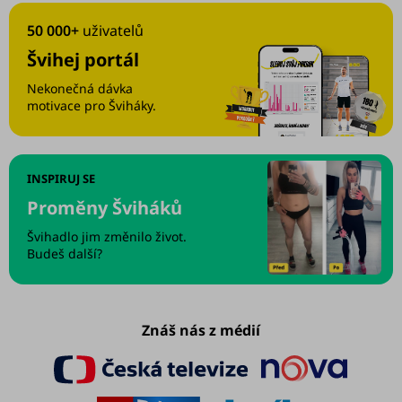
50 000+
uživatelů
Švihej portál
Nekonečná dávka
motivace pro Šviháky.
INSPIRUJ SE
Proměny Šviháků
Švihadlo jim změnilo život.
Budeš další?
Znáš nás z médií