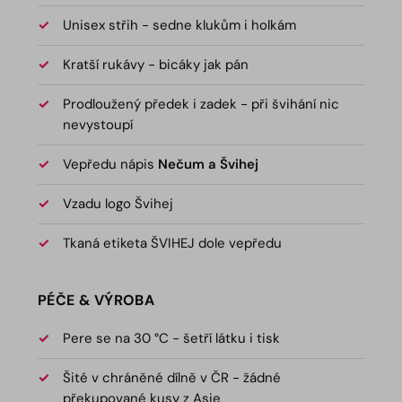
Unisex střih - sedne klukům i holkám
Kratší rukávy - bicáky jak pán
Prodloužený předek i zadek - při švihání nic
nevystoupí
Vepředu nápis
Nečum a Švihej
Vzadu logo Švihej
Tkaná etiketa ŠVIHEJ dole vepředu
PÉČE & VÝROBA
Pere se na 30 °C - šetří látku i tisk
Šité v chráněné dílně v ČR - žádné
překupované kusy z Asie