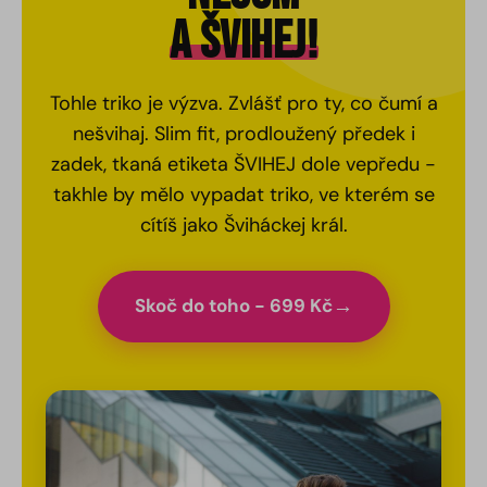
A ŠVIHEJ!
Tohle triko je výzva. Zvlášť pro ty, co čumí a
nešvihaj. Slim fit, prodloužený předek i
zadek, tkaná etiketa ŠVIHEJ dole vepředu -
takhle by mělo vypadat triko, ve kterém se
cítíš jako Šviháckej král.
Skoč do toho - 699 Kč