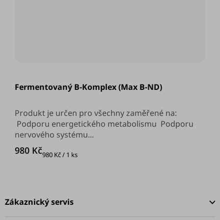
Fermentovaný B-Komplex (Max B-ND)
Produkt je určen pro všechny zaměřené na:
Podporu energetického metabolismu Podporu
nervového systému...
980 Kč
Měrná
980 Kč / 1 ks
cena:
Z
á
Zákaznický servis
p