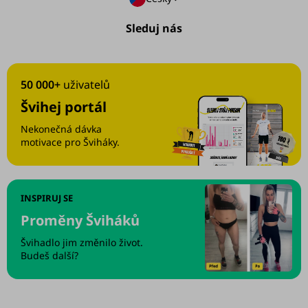
Sleduj nás
50 000+
uživatelů
Švihej portál
Nekonečná dávka
motivace pro Šviháky.
INSPIRUJ SE
Proměny Šviháků
Švihadlo jim změnilo život.
Budeš další?