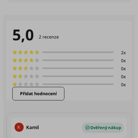
5,0
Průměrné
hodnocení
2 recenze
produktu
je
5,0
2x
z
0x
5
hvězdiček.
0x
0x
0x
Přidat hodnocení
V
ý
p
Hodnocení produktu je 5 z 5 hvězdiček.
Kamil
i
K