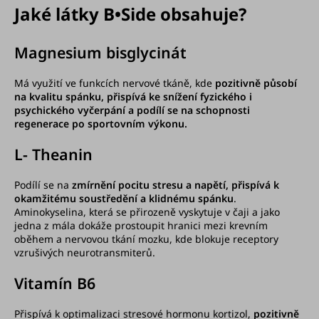
Jaké látky B•Side obsahuje?
Magnesium bisglycinát
Má využití ve funkcích nervové tkáně, kde
pozitivně působí
na kvalitu spánku, přispívá ke snížení fyzického i
psychického vyčerpání a podílí se na schopnosti
regenerace po sportovním výkonu.
L- Theanin
Podílí se na
zmírnění pocitu stresu a napětí, přispívá k
okamžitému soustředění a klidnému spánku
.
Aminokyselina, která se přirozeně vyskytuje v čaji a jako
jedna z mála dokáže prostoupit hranici mezi krevním
oběhem a nervovou tkání mozku, kde blokuje receptory
vzrušivých neurotransmiterů.
Vitamín B6
Přispívá k optimalizaci stresové hormonu kortizol,
pozitivně