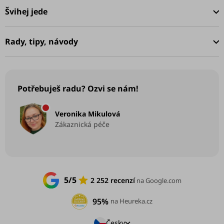
a
Švihej jede
t
í
Rady, tipy, návody
Potřebuješ radu? Ozvi se nám!
Veronika Mikulová
Zákaznická péče
5/5
2 252 recenzí
na Google.com
95%
na Heureka.cz
Česky