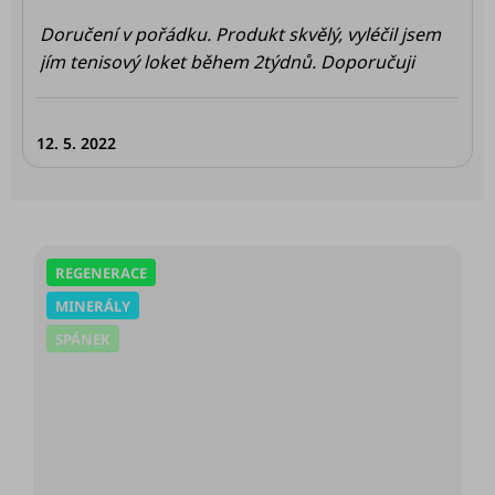
s
h
Doručení v pořádku. Produkt skvělý, vyléčil jsem
o
jím tenisový loket během 2týdnů. Doporučuji
d
n
12. 5. 2022
o
c
e
n
í
REGENERACE
MINERÁLY
SPÁNEK