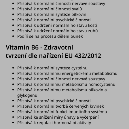
Přispívá k normální činnosti
nervové soustavy
Přispívá k normální činnosti
svalů
Přispívá k normální syntéze
bílkovin
Přispívá k normální psychické
činnosti
Přispívá k udržení normálního
stavu kostí
Přispívá k udržení normálního
stavu zubů
Podílí se na procesu dělení
buněk
Vitamín B6 - Zdravotní
tvrzení dle nařízení EU 432/
2012
Přispívá k normální syntéze
cysteinu
Přispívá k normálnímu
energetickému metabolismu
Přispívá k normální činnosti
nervové soustavy
Přispívá k normálnímu
metabolismu homocysteinu
Přispívá k normálnímu
metabolismu bílkovin a
glykogenu
Přispívá k normální psychické
činnosti
Přispívá k normální tvorbě
červených krvinek
Přispívá k normální funkci
imunitního systému
Přispívá ke snížení míry
únavy a vyčerpání
Přispívá k regulaci
hormonální aktivity