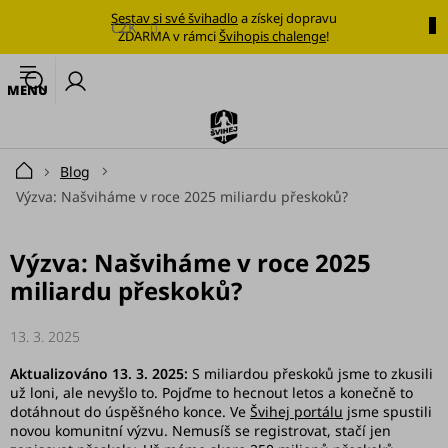
Přejít
Sestav si své švihadlo
a získej dopravu
na
CZK
ZDARMA v rámci
Švihopis chalenge
!
obsah
🔥
N
Nejoblíbenější
k
švihadlo
Švihadla
Blog
Domů
Výzva: Našviháme v roce 2025 miliardu přeskoků?
Výhodné
sady
Výzva: Našviháme v roce 2025
Tréninkové
miliardu přeskoků?
plány
Oblečení
13. 3. 2025
Aktualizováno 13. 3. 2025:
S miliardou přeskoků jsme to zkusili
Doplňky
už loni, ale nevyšlo to. Pojďme to hecnout letos a konečně to
stravy
dotáhnout do úspěšného konce. Ve
Švihej portálu
jsme spustili
novou komunitní výzvu. Nemusíš se registrovat, stačí jen
Tréninkové