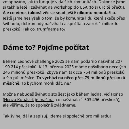
zmapováno, jak to funguje v dalších komunitách. Dokonce jsme
si takhle letěli zašvihat na
workshop do USA
(to si určitě přečti).
Ale co víme, taková věc se snad ještě nikomu nepodařila.
Ještě jsme neslyšeli o tom, že by komunita lidí, která skáče přes
švihadlo, dohromady našvihala a spočítala za rok 1 miliardu
přeskoků. Tak co, trumfneme to?
Dáme to? Pojďme počítat
Během Lednové challenge 2025 se nám podařilo našvihat 207
199 214 přeskoků. K 13. březnu 2025 máme našviháno necelých
246 milionů přeskoků. Zbývá nám tak cca 754 milionů přeskoků
a 9 a půl měsíce.
To vychází na něco přes 79 milionů přeskoků
měsíčně
. To bychom mohli dát, ne?
Možná nebudeš švihat o sto šest jako během ledna, viď Honzo
(
Honza Kubásek je mašina
, co našvihala 1 503 496 přeskoků),
ale věříme, že to společně zvládneme.
Tak švihej dál a zapisuj. Jdeme si společně pro miliardu!