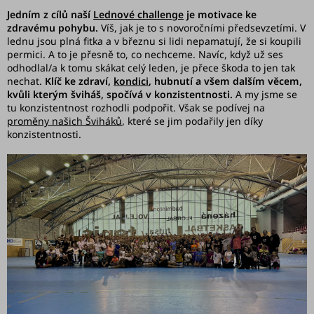
Challenge
Jedním z cílů naší
Lednové challenge
je motivace ke
zdravému pohybu.
Víš, jak je to s novoročními předsevzetími. V
Kontakty
lednu jsou plná fitka a v březnu si lidi nepamatují, že si koupili
permici. A to je přesně to, co nechceme. Navíc, když už ses
odhodlal/a k tomu skákat celý leden, je přece škoda to jen tak
Workshopy
nechat.
Klíč ke zdraví,
kondici
, hubnutí a všem dalším věcem,
kvůli kterým šviháš, spočívá v konzistentnosti.
A my jsme se
tu konzistentnost rozhodli podpořit. Však se podívej na
proměny našich Šviháků
, které se jim podařily jen díky
konzistentnosti.
Přihlášení