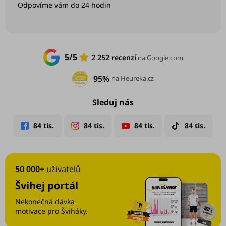
5/5
2 252 recenzí
na Google.com
95%
na Heureka.cz
Sleduj nás
50 000+
uživatelů
Švihej portál
Nekonečná dávka
motivace pro Šviháky.