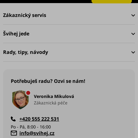
Z
á
Zákaznický servis
p
a
Švihej jede
t
í
Rady, tipy, návody
Potřebuješ radu? Ozvi se nám!
Veronika Mikulová
Zákaznická péče
+420 555 222 531
info
@
svihej.cz