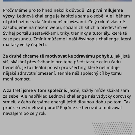
Proč? Máme pro to hned několik důvodů.
Za prvé milujeme
výzvy.
Lednová challenge je kapitola sama o sobě. Ale i během
ní přicházíme s dalšími menšími výzvami. Celý rok tě vlastně
zásobujeme na našem webu, sociálních sítích a především ve
Švihej portálu sestavičkami, triky, tréninky a tutoriály, které tě
zase posunou. Zmínit můžeme i naší
#svihopis challenge
, která
má taky velký úspěch.
Za druhé chceme tě motivovat ke zdravému pohybu.
Jak jistě
víš, skákání přes švihadlo pro tebe představuje celou řadu
benefitů. Je to ideální pohyb pro všechny, které nelimituje
nějaké zdravotní omezení. Tenhle náš společný cíl by tomu
mohl pomoct.
A za třetí jsme v tom společně.
Jasně, každý může skákat sám
za sebe. Ale například Lednová challenge nás vždycky obrovsky
stmelí, z čeho čerpáme energii ještě dlouhou dobu po tom. Tak
proč se nestmelovat pořád? Pojďme se hecovat a motivovat
navzájem po celý rok.