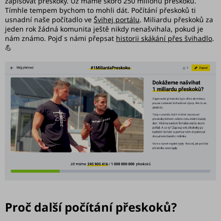
zapisovat přeskoky. Už máme skoro 250 milionů přeskoků.
doplňky
Tímhle tempem bychom to mohli dát. Počítání přeskoků ti
usnadní naše počítadlo ve
Švihej portálu
. Miliardu přeskoků za
🚀
jeden rok žádná komunita ještě nikdy nenašvihala, pokud je
Začínám
nám známo. Pojď s námi přepsat
historii skákání přes švihadlo
.
se
💪
švihadlem
🥳
Slavíme
10
let
Švihej
portál
Náš
příběh
Blog
Proč další počítání přeskoků?
Švihopis