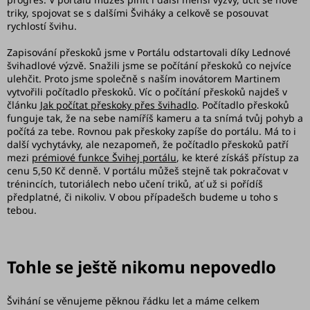
triky, spojovat se s dalšími Šviháky a celkově se posouvat
rychlostí švihu.
Zapisování přeskoků jsme v Portálu odstartovali díky Lednové
švihadlové výzvě. Snažili jsme se počítání přeskoků co nejvíce
ulehčit. Proto jsme společně s naším inovátorem Martinem
vytvořili počítadlo přeskoků. Víc o počítání přeskoků najdeš v
článku
Jak počítat přeskoky přes švihadlo
. Počítadlo přeskoků
funguje tak, že na sebe namíříš kameru a ta snímá tvůj pohyb a
počítá za tebe. Rovnou pak přeskoky zapíše do portálu. Má to i
další vychytávky, ale nezapomeň, že počítadlo přeskoků patří
mezi
prémiové funkce Švihej portálu
, ke které získáš přístup za
cenu 5,50 Kč denně. V portálu můžeš stejně tak pokračovat v
trénincích, tutoriálech nebo učení triků, ať už si pořídíš
předplatné, či nikoliv. V obou případešch budeme u toho s
tebou.
Tohle se ještě nikomu nepovedlo
Švihání se věnujeme pěknou řádku let a máme celkem