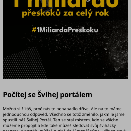
Počítej se Švihej portálem
Možná si říkáš, proč nás to nenapadlo dříve. Ale na to máme
jednoduchou odpověď. Všechno se totiž změnilo, jakmile jsme
spustili náš
Švihej Portál
. Ten se stal místem, kde se všichni
můžeme propojit a kde také můžeš sledovat svůj švihácký
progres. V portálu můžeš plnit i další menší výzvy, učit se nové