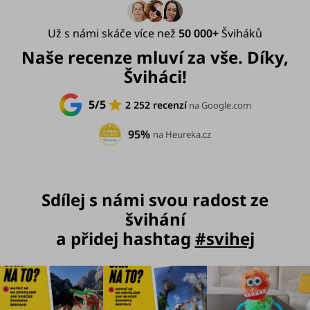
Už s námi skáče více než
50 000+
Šviháků
Naše recenze mluví za vše. Díky,
Šviháci!
5/5
2 252 recenzí
na Google.com
95%
na Heureka.cz
Sdílej s námi svou radost ze
švihání
a přidej hashtag
#svihej