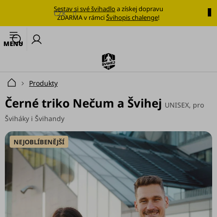
Přejít
Sestav si své švihadlo
a získej dopravu
na
CZK
ZDARMA v rámci
Švihopis chalenge
!
obsah
🔥
N
Nejoblíbenější
k
švihadlo
Švihadla
Produkty
Domů
Výhodné
Černé triko Nečum a Švihej
UNISEX, pro
sady
Šviháky i Švihandy
Tréninkové
plány
NEJOBLÍBENĚJŠÍ
Oblečení
Doplňky
stravy
Tréninkové