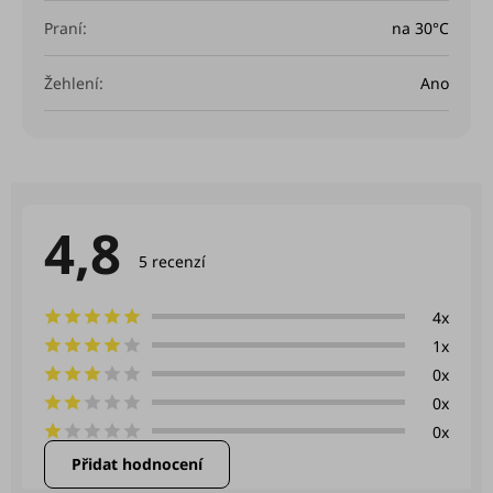
Praní
:
na 30°C
Žehlení
:
Ano
4,8
Průměrné
hodnocení
5 recenzí
produktu
je
4,8
4x
z
1x
5
hvězdiček.
0x
0x
0x
Přidat hodnocení