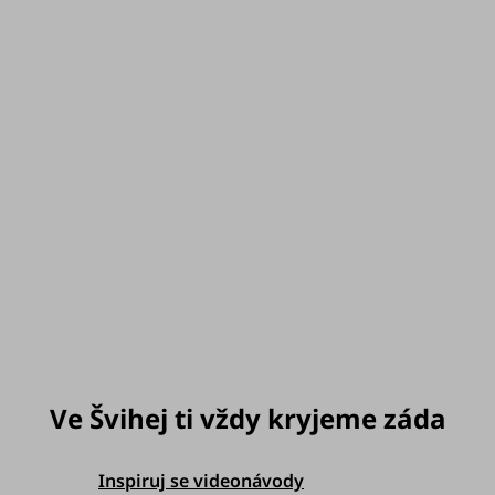
60 dní na vrácení
- bez otázek, bez řečí
Šité v chráněné dílně v ČR
Velikost
můžeme doručit do:
Zvolte variantu
Možnosti doručení
Inspiruj se videonávody