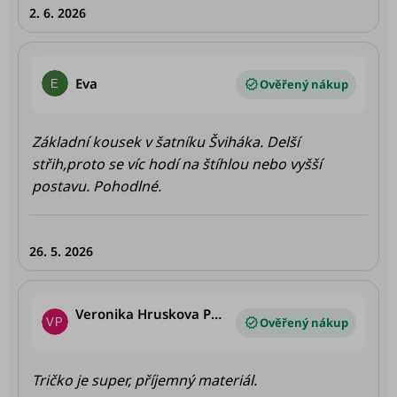
2. 6. 2026
zamiluju 😊 Jo a černá je fakt černá, opravdu
krásná 🤩 Potisk vpředu je moc pěkný 👍🏻
Hodnocení produktu je 5 z 5 hvězdiček.
Eva
E
Základní kousek v šatníku Šviháka. Delší
střih,proto se víc hodí na štíhlou nebo vyšší
postavu. Pohodlné.
26. 5. 2026
Veronika Hruskova Perutkova
VP
Hodnocení produktu je 5 z 5 hvězdiček.
Tričko je super, příjemný materiál.