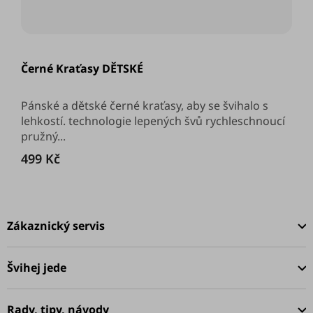
Černé Kraťasy DĚTSKÉ
Pánské a dětské černé kraťasy, aby se švihalo s
lehkostí. technologie lepených švů rychleschnoucí
pružný...
499 Kč
Z
á
Zákaznický servis
p
a
Švihej jede
t
í
Rady, tipy, návody