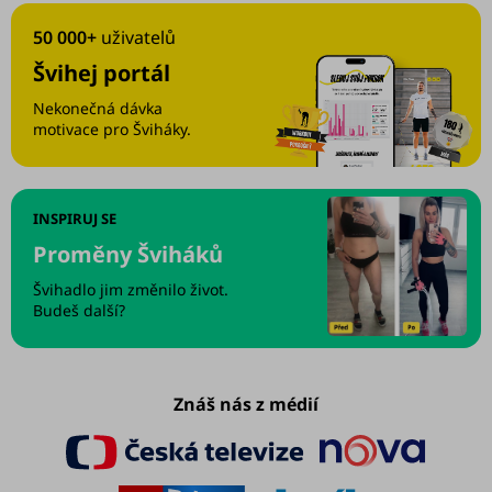
50 000+
uživatelů
Švihej portál
Nekonečná dávka
motivace pro Šviháky.
INSPIRUJ SE
Proměny Šviháků
Švihadlo jim změnilo život.
Budeš další?
Znáš nás z médií