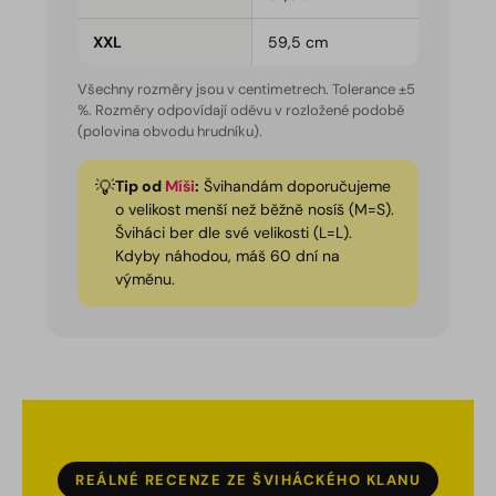
XXL
59,5 cm
Všechny rozměry jsou v centimetrech. Tolerance ±5
%. Rozměry odpovídají oděvu v rozložené podobě
(polovina obvodu hrudníku).
Tip od
Míši
:
Švihandám doporučujeme
o velikost menší než běžně nosíš (M=S).
Šviháci ber dle své velikosti (L=L).
Kdyby náhodou, máš 60 dní na
výměnu.
REÁLNÉ RECENZE ZE ŠVIHÁCKÉHO KLANU