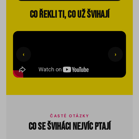
CO ŘEKLI TI, CO UŽ ŠVIHAJÍ
‹
›
ČASTÉ OTÁZKY
CO SE ŠVIHÁCI NEJVÍC PTAJÍ