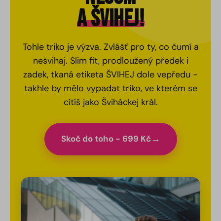
A ŠVIHEJ!
Tohle triko je výzva. Zvlášť pro ty, co čumí a
nešvihaj. Slim fit, prodloužený předek i
zadek, tkaná etiketa ŠVIHEJ dole vepředu -
takhle by mělo vypadat triko, ve kterém se
cítíš jako Šviháckej král.
Skoč do toho - 699 Kč