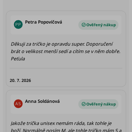
V
ý
p
Petra Popovičová
i
PP
Hodnocení produktu je 5 z 5 hvězdiček.
s
h
Děkuji za tričko je opravdu super. Doporučení
o
brát o velikost menší sedí a cítím se v něm dobře.
d
Peťula
n
o
20. 7. 2026
c
e
n
Anna Soldánová
AS
Hodnocení produktu je 5 z 5 hvězdiček.
í
Jakože trička unisex nemám ráda, tak tohle je
boží. Normálně nosím M, ale tohle tričko mám S a