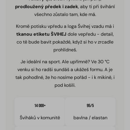
prodloužený předek i zadek
, aby ti při švihání
všechno zůstalo tam, kde má.
Kromě potisku vpředu a loga Švihej vzadu má i
tkanou etiketu ŠVIHEJ
dole vepředu - detail,
co tě bude bavit pokaždé, když si ho v zrcadle
prohlídneš.
Je ideální na sport. Ale upřímně? Ve 30 °C
venku si ho radši sundáš a ukážeš formu. A je
tak pohodlné, že ho nosíme pořád - i k mikině, i
pod košili.
14 000+
95/5
Šviháků v komunitě
bavlna / elastan