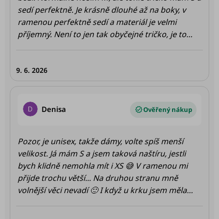
sedí perfektně. Je krásně dlouhé až na boky, v
ramenou perfektně sedí a materiál je velmi
příjemný. Není to jen tak obyčejné tričko, je to
dokonalost sama, takže se toho holky nebojte a
běžte do něj (jestli ještě je 🫣)
9. 6. 2026
Hodnocení produktu je 4 z 5 hvězdiček.
Denisa
D
Pozor, je unisex, takže dámy, volte spíš menší
velikost. Já mám S a jsem taková naštíru, jestli
bych klidně nemohla mít i XS 😅 V ramenou mi
přijde trochu větší... Na druhou stranu mně
volnější věci nevadí 🙂 I když u krku jsem měla
občas pocit, že mě škrtí 😅 Tričko je prodloužené
a je to příjemné 🙂 Stejně jako materiál, ten si asi