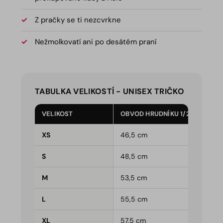
Z pračky se ti nezcvrkne
Nežmolkovatí ani po desátém praní
TABULKA VELIKOSTÍ - UNISEX TRIČKO
VELIKOST
OBVOD HRUDNÍKU 1/2
XS
46,5 cm
S
48,5 cm
M
53,5 cm
L
55,5 cm
XL
57,5 cm