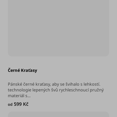
Průměrné
hodnocení
Černé Kraťasy
produktu
je
5,0
z
Pánské černé kraťasy, aby se švihalo s lehkostí.
5
technologie lepených švů rychleschnoucí pružný
hvězdiček.
materiál s...
599 Kč
od