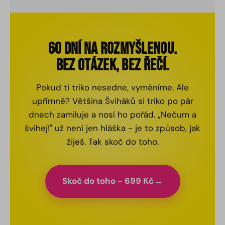
rychleji, ne vždy je všechno na skladě.
zadarmo. Posíláme Zásilkovnou nebo
kurýrem - vybereš si v košíku.
60 DNÍ NA ROZMYŠLENOU.
BEZ OTÁZEK, BEZ ŘEČÍ.
Pokud ti triko nesedne, vyměníme. Ale
upřímně? Většina Šviháků si triko po pár
dnech zamiluje a nosí ho pořád. „Nečum a
švihej!" už není jen hláška - je to způsob, jak
žiješ. Tak skoč do toho.
Skoč do toho - 699 Kč