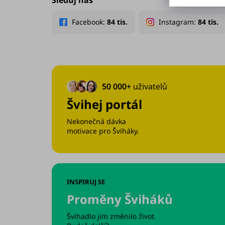
50 000+
uživatelů
Švihej portál
Nekonečná dávka
motivace pro Šviháky.
INSPIRUJ SE
Proměny Šviháků
Švihadlo jim změnilo život.