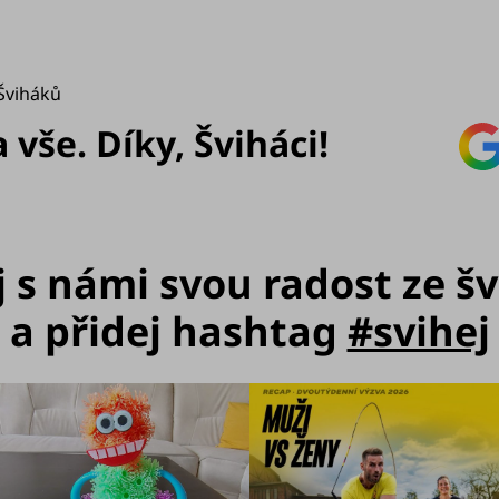
Šviháků
vše. Díky, Šviháci!
j s námi svou radost ze š
a přidej hashtag
#svihej