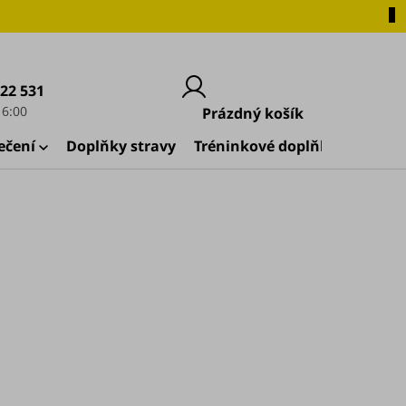
222 531
Nákupní
Prázdný košík
košík
ečení
Doplňky stravy
Tréninkové doplňky
🚀 Zač