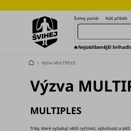
Přejít
na
obsah
Švihej portál
Náš příběh
🔥Nejoblíbenější švihadl
Výzva MULTIPLES
Domů
Výzva MULTI
MULTIPLES
Triky, které vyžadují větší rychlost, výbušnost a skill