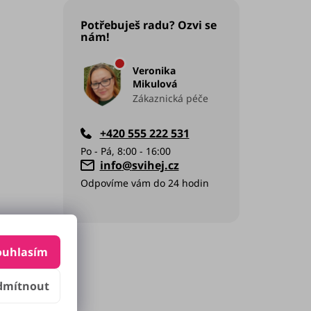
Potřebuješ radu? Ozvi se
nám!
Veronika
Mikulová
Zákaznická péče
+420 555 222 531
info
@
svihej.cz
ouhlasím
dmítnout
5/5