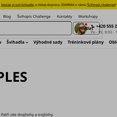
Sestav si své švihadlo
a získej dopravu ZDARMA v rámci
Švihopis chalenge
!
Blog
Švihopis Challenge
Kontakty
Workshopy
+420 555 
Hledat
o
Švihadla
Výhodné sady
Tréninkové plány
Obl
PLES
. Patří zde dvojšvihy a trojšvihy.