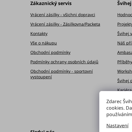
p
Zákaznický servis
Švihej
a
Vrácení zásilky - všichni dopravci
Hodnoc
t
Vrácení zásilky - Zásilkovna/Packeta
Projekt
Kontakty
Švihej 
í
Vše o nákupu
Náš př
Obchodní podmínky
Ambasa
Podmínky ochrany osobních údajů
Příběh
Obchodní podmínky - sportovní
Worksh
vystoupení
Švihej 
Kariéra
Věrnos
Zdarec Švih
cookies. Da
používáním
Nastavení
Sleduj nás