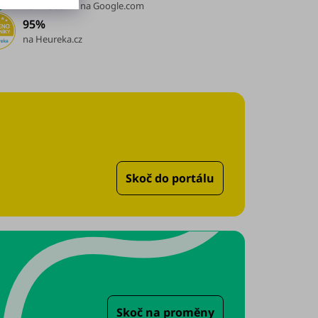
2 252 recenzí
na Google.com
95%
na Heureka.cz
Skoč do portálu
Skoč na proměny