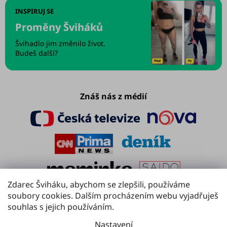
INSPIRUJ SE
Proměny Šviháků
Švihadlo jim změnilo život.
Budeš další?
Znáš nás z médií
Zdarec Šviháku, abychom se zlepšili, používáme
soubory cookies. Dalším procházením webu vyjadřuješ
souhlas s jejich používáním.
Nastavení