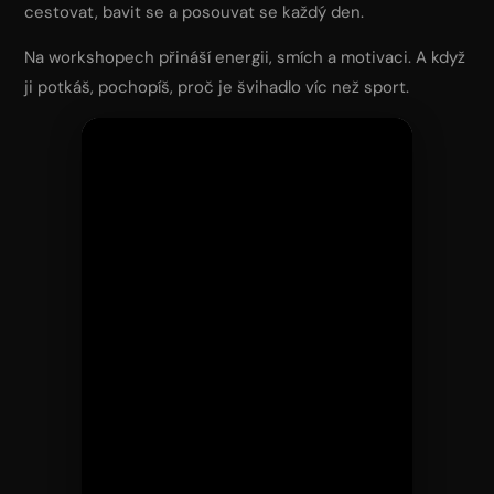
cestovat, bavit se a posouvat se každý den.
Challenge
Na workshopech přináší energii, smích a motivaci. A když
Kontakty
ji potkáš, pochopíš, proč je švihadlo víc než sport.
Workshopy
Přihlášení