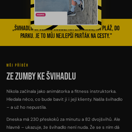
@nikcispilarova
doplňky
🚀
Začínám
„Švihadlo si vezmu všude. Na Erasmus, na pláž, do
se
švihadlem
parku. Je to můj nejlepší parťák na cesty."
🥳
Slavíme
10
let
MŮJ PŘÍBĚH
Ze zumby ke švihadlu
Švihej
portál
Nikola začínala jako animátorka a fitness instruktorka.
Náš
Hledala něco, co bude bavit ji i její klienty. Našla švihadlo
příběh
– a už ho nepustila.
Blog
Dneska má 230 přeskoků za minutu a 82 dvojšvihů. Ale
hlavně – ukazuje, že švihadlo není nuda. Že se s ním dá
Švihopis