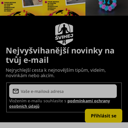
Vložením e-mailu souhlasíte s
podmínkami ochrany
osobních údajů
Přihlásit se
Z