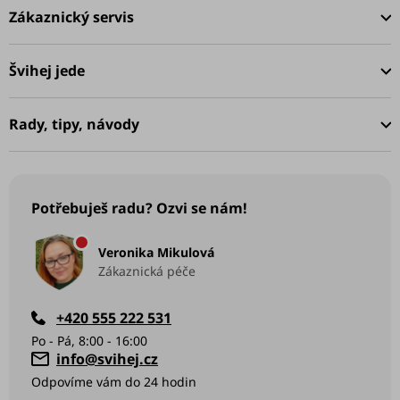
á
Zákaznický servis
p
a
Švihej jede
t
í
Rady, tipy, návody
Potřebuješ radu? Ozvi se nám!
Veronika Mikulová
Zákaznická péče
+420 555 222 531
info
@
svihej.cz