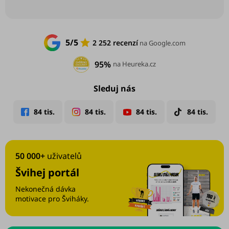
5/5
2 252 recenzí
na Google.com
95%
na Heureka.cz
Sleduj nás
50 000+
uživatelů
Švihej portál
Nekonečná dávka
motivace pro Šviháky.