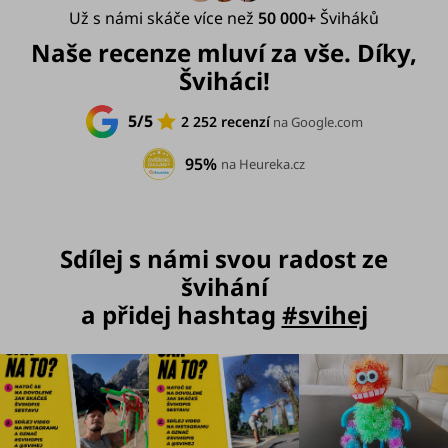
Už s námi skáče více než
50 000+
Šviháků
Naše recenze mluví za vše. Díky,
Šviháci!
5/5
2 252 recenzí
na Google.com
95%
na Heureka.cz
Sdílej s námi svou radost ze
švihání
a přidej hashtag
#svihej