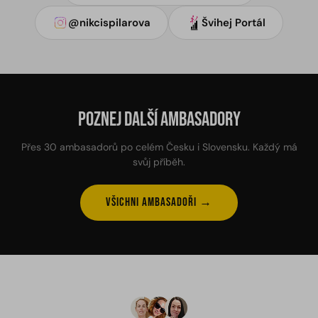
@nikcispilarova
Švihej Portál
Poznej další ambasadory
Přes 30 ambasadorů po celém Česku i Slovensku. Každý má
svůj příběh.
Všichni ambasadoři →