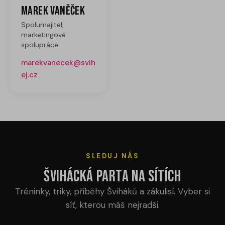
Marek Vaněček
Spolumajitel,
marketingové
spolupráce
marekvanecek@svih
ej.cz
SLEDUJ NÁS
Švihácká parta na sítích
Tréninky, triky, příběhy Šviháků a zákulisí. Vyber si
síť, kterou máš nejradši.