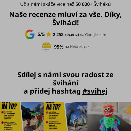
Už s námi skáče více než
50 000+
Šviháků
Naše recenze mluví za vše. Díky,
Šviháci!
5/5
2 252 recenzí
na Google.com
95%
na Heureka.cz
Sdílej s námi svou radost ze
švihání
a přidej hashtag
#svihej