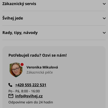
á
Zákaznický servis
p
a
Švihej jede
t
í
Rady, tipy, návody
Potřebuješ radu? Ozvi se nám!
Veronika Mikulová
Zákaznická péče
+420 555 222 531
info
@
svihej.cz