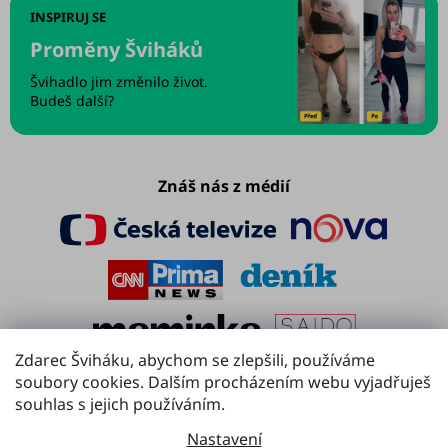
INSPIRUJ SE
Proměny Šviháků
Švihadlo jim změnilo život.
Budeš další?
Znáš nás z médií
Zdarec Šviháku, abychom se zlepšili, používáme
soubory cookies. Dalším procházením webu vyjadřuješ
souhlas s jejich používáním.
Nastavení