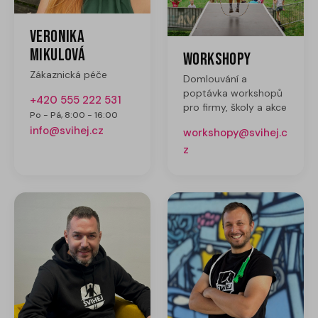
Veronika
Mikulová
Workshopy
Zákaznická péče
Domlouvání a
poptávka workshopů
+420 555 222 531
pro firmy, školy a akce
Po - Pá, 8:00 - 16:00
info@svihej.cz
workshopy@svihej.c
z