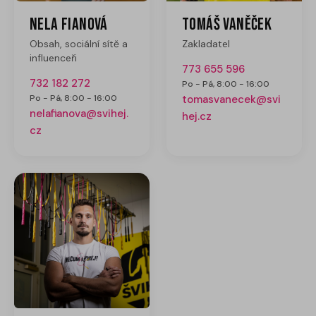
Nela Fianová
Tomáš Vaněček
Obsah, sociální sítě a
Zakladatel
influenceři
773 655 596
732 182 272
Po - Pá, 8:00 - 16:00
Po - Pá, 8:00 - 16:00
tomasvanecek@svi
nelafianova@svihej.
hej.cz
cz