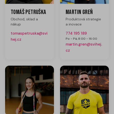
Tomáš Petruška
Martin Greň
Obchod, sklad a
Produktová strategie
nákup
a inovace
tomaspetruska@svi
774 195 189
Po - Pá, 8:00 - 16:00
hej.cz
martin.gren@svihej.
cz