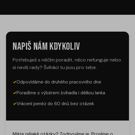
Napiš nám kdykoliv
Potřebuješ s něčím poradit, něco nefunguje nebo
si nevíš rady? Šviháci tu jsou pro tebe.
✓
Odpovídáme do druhého pracovního dne
✓
Poradíme s výběrem švihadla i délkou lanka
✓
Vrácení peněz do 60 dnů bez otázek
Máte nějaké otázky? Zodpovíme je. Prosíme o