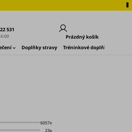
222 531
Nákupní
Prázdný košík
košík
ečení
Doplňky stravy
Tréninkové doplňky
🚀 Zač
6057x
23x