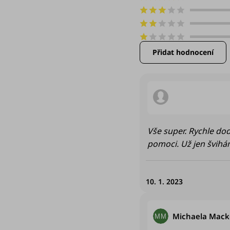
5
hvězdiček.
Přidat hodnocení
V
ý
Hodnocení obchod
p
Vše super. Rychle dod
i
pomoci. Už jen švihám
s
h
10. 1. 2023
o
Michaela Mack
MM
d