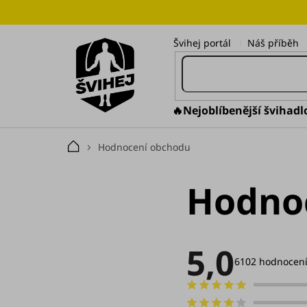
Přejít
na
obsah
Švihej portál
Náš příběh
🔥Nejoblíbenější švihadl
Hodnocení obchodu
Domů
Hodno
5,0
Průměrné
hodnocení
6102 hodnocen
obchodu
je
5,0
z