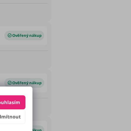
ouhlasím
dmítnout