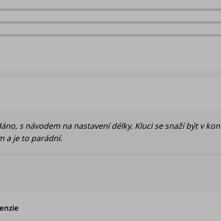
u je 5 z 5 hvězdiček.
áno, s návodem na nastavení délky. Kluci se snaží být v kon
 a je to parádní.
Hodnocení obchodu je 5 z 5 hvězdiček.
enzie