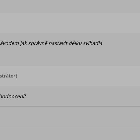
u je 5 z 5 hvězdiček.
návodem jak správně nastavit délku svihadla
strátor)
hodnocení!