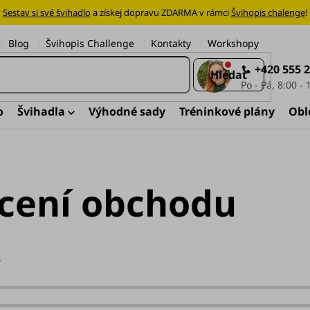
Sestav si své švihadlo
a získej dopravu ZDARMA v rámci
Švihopis chalenge
!
Blog
Švihopis Challenge
Kontakty
Workshopy
+420 555 
Hledat
o
Švihadla
Výhodné sady
Tréninkové plány
Obl
cení obchodu
í