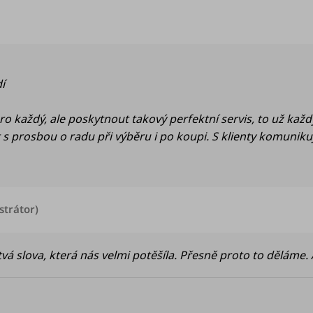
u je 5 z 5 hvězdiček.
í
o každý, ale poskytnout takový perfektní servis, to už kaž
s prosbou o radu při výběru i po koupi. S klienty komunikuj
strátor)
á slova, která nás velmi potěšíla. Přesně proto to děláme. Ať