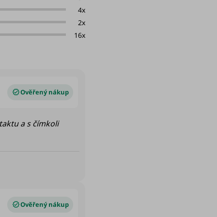
4x
2x
16x
taktu a s čímkoli