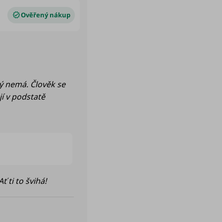
dý nemá. Člověk se
í v podstatě
 ti to švihá!