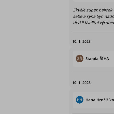
n
Skvěle super, balíček doše
sebe a syna Syn nadšený, bavilo ho sestavování a nateseny do skákání, super návod na úrovně pro
o
c
e
10. 1. 2023
n
H
Standa ŘÍHA
SŘ
í
10. 1. 2023
Hana Hrnčiřík
HH