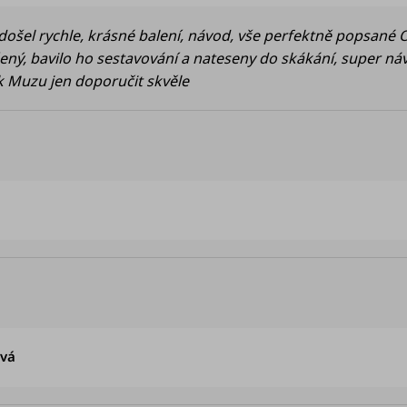
l rychle, krásné balení, návod, vše perfektně popsané Objednala jsem pro
deti !! Kvalitní výrobek Muzu jen doporučit skvěle
odnocení obchodu je 5 z 5 hvězdiček.
Hodnocení obchodu je 5 z 5 hvězdiček.
ová