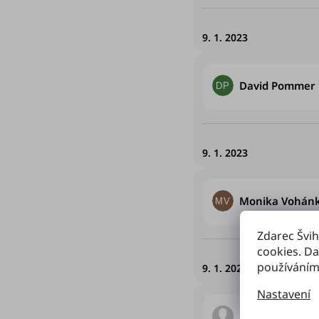
9. 1. 2023
David Pommer
DP
9. 1. 2023
Monika Vohán
MV
Zdarec Švih
cookies. Da
používáním
9. 1. 2023
Nastavení
Hodnocení obchod