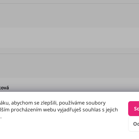
Hodnocení obchodu je 5 z 5 hvězdiček.
Hodnocení obchodu je 5 z 5 hvězdiček.
ková
áku, abychom se zlepšili, používáme soubory
S
lším procházením webu vyjadřuješ souhlas s jejich
.
O
u je 5 z 5 hvězdiček.