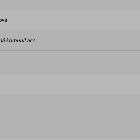
Hodnocení obchodu je 5 z 5 hvězdiček.
ová
rná komunikace.
dnocení obchodu je 5 z 5 hvězdiček.