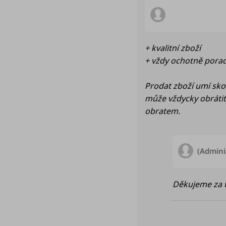
Hodnocení obchod
+ kvalitní zboží
+ vždy ochotně porad
Prodat zboží umí skor
může vždycky obrátit 
obratem.
(Admini
Děkujeme za tv