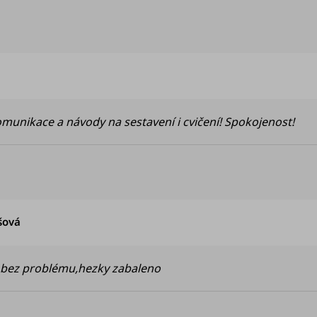
Hodnocení obchodu je 5 z 5 hvězdiček.
omunikace a návody na sestavení i cvičení! Spokojenost!
Hodnocení obchodu je 5 z 5 hvězdiček.
šová
í,bez problému,hezky zabaleno