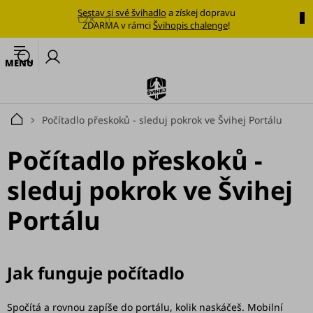
Přejít
Sestav si své švihadlo
a získej dopravu
na
CZK
ZDARMA v rámci
Švihopis chalenge
!
obsah
🔥
N
Nejoblíbenější
k
švihadlo
Švihadla
Počítadlo přeskoků - sleduj pokrok ve Švihej Portálu
Domů
Výhodné
Počítadlo přeskoků -
sady
sleduj pokrok ve Švihej
Tréninkové
plány
Portálu
Oblečení
Doplňky
Jak funguje počítadlo
stravy
Tréninkové
Spočítá a rovnou zapíše do portálu, kolik naskáčeš. Mobilní