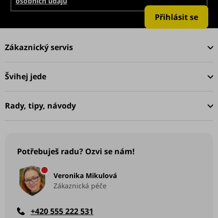
osobních údajů
Přihlásit se
Z
á
Zákaznický servis
p
a
Švihej jede
t
í
Rady, tipy, návody
Potřebuješ radu? Ozvi se nám!
Veronika Mikulová
Zákaznická péče
+420 555 222 531