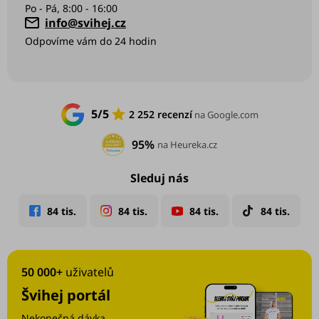
info
@
svihej.cz
5/5
2 252 recenzí
na Google.com
95%
na Heureka.cz
Sleduj nás
50 000+
uživatelů
Švihej portál
Nekonečná dávka