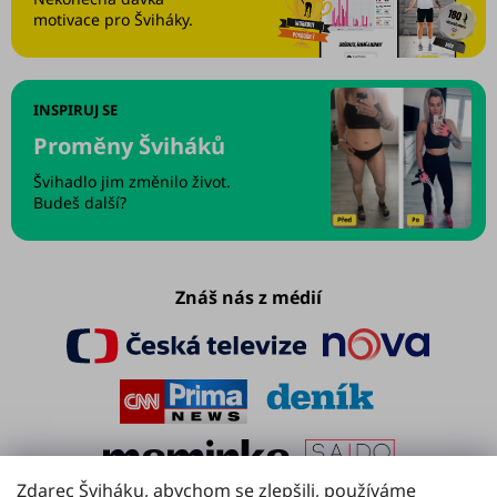
motivace pro Šviháky.
INSPIRUJ SE
Proměny Šviháků
Švihadlo jim změnilo život.
Budeš další?
Znáš nás z médií
Zdarec Šviháku, abychom se zlepšili, používáme