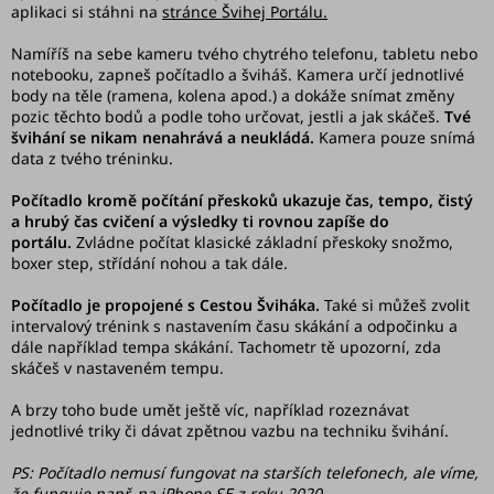
aplikaci si stáhni na
stránce Švihej Portálu.
doplňky
Namíříš na sebe kameru tvého chytrého telefonu, tabletu nebo
🚀
notebooku, zapneš počítadlo a šviháš. Kamera určí jednotlivé
Začínám
body na těle (ramena, kolena apod.) a dokáže snímat změny
se
pozic těchto bodů a podle toho určovat, jestli a jak skáčeš.
Tvé
švihadlem
švihání se nikam nenahrává a neukládá.
Kamera pouze snímá
data z tvého tréninku.
🥳
Slavíme
Počítadlo kromě počítání přeskoků ukazuje čas, tempo, čistý
a hrubý čas cvičení a výsledky ti rovnou zapíše do
10
portálu.
Zvládne počítat klasické základní přeskoky snožmo,
let
boxer step, střídání nohou a tak dále.
Švihej
Počítadlo je propojené s Cestou Šviháka.
Také si můžeš zvolit
portál
intervalový trénink s nastavením času skákání a odpočinku a
dále například tempa skákání. Tachometr tě upozorní, zda
Náš
skáčeš v nastaveném tempu.
příběh
A brzy toho bude umět ještě víc, například rozeznávat
jednotlivé triky či dávat zpětnou vazbu na techniku švihání.
Blog
PS: Počítadlo nemusí fungovat na starších telefonech, ale víme,
Švihopis
že funguje např. na
iPhone SE z roku 2020.