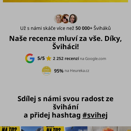
Už s námi skáče více než
50 000+
Šviháků
Naše recenze mluví za vše. Díky,
Šviháci!
5/5
2 252 recenzí
na Google.com
95%
na Heureka.cz
Sdílej s námi svou radost ze
švihání
a přidej hashtag
#svihej