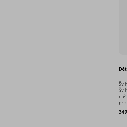
Dět
Švi
Švi
naš
pro
349