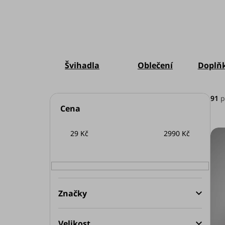
Švihadla
Oblečení
Doplňk
P
V
91
p
Cena
o
ý
29
Kč
2990
Kč
s
p
t
i
r
s
Značky
a
p
Velikost