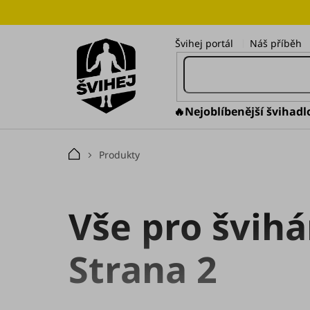
Přejít
na
obsah
Švihej portál
Náš příběh
🔥Nejoblíbenější švihadl
Produkty
Domů
Vše pro švihá
Strana 2