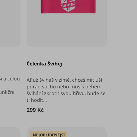
Průměrné
hodnocení
Čelenka Švihej
produktu
je
5,0
i a celou
z
Ať už šviháš v zimě, chceš mít uši
5
pořád suchu nebo musíš během
hvězdiček.
Funkční
švihání zkrotit svou hřívu, bude se
ti hodit...
299 Kč
NEJOBLÍBENĚJŠÍ