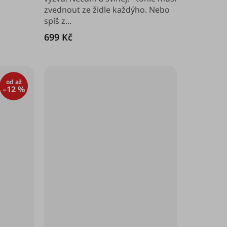
hvězdiček.
zvednout ze židle každýho. Nebo
spíš z...
699 Kč
od
až
–12 %