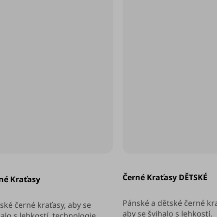
měrné
nocení
Černé Kraťasy DĚTSKÉ
né Kraťasy
duktu
Pánské a dětské černé kra
ské černé kraťasy, aby se
aby se švihalo s lehkostí.
halo s lehkostí. technologie