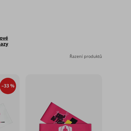
ové
azy
Řazení produktů
–33 %