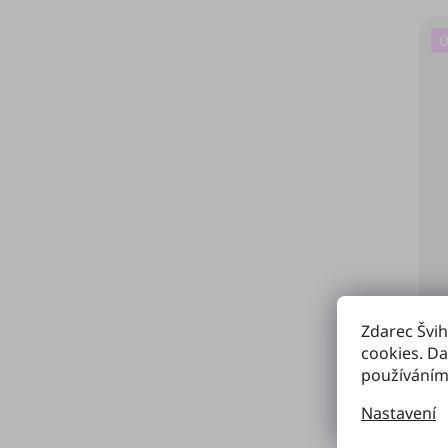
Ú
Zdarec Švih
cookies. Da
používáním
Nastavení
Fer
B-N