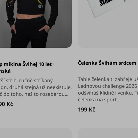
měrné
nocení
Čelenka Švihám srdcem
p mikina Švihej 10 let ·
duktu
mská
Tahle čelenka ti zahřeje uš
ší střih, ručně stříkaný
Lednovou challenge 2026
ign, druhá stejná už neexistuje.
diček.
odšviháš klidně i venku. 
č do toho, než to rozeberou...
čelenka na sport...
90 Kč
199 Kč