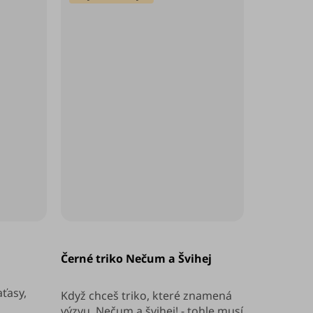
Průměrné
hodnocení
Černé triko Nečum a Švihej
produktu
je
4,8
ťasy,
z
Když chceš triko, které znamená
5
výzvu. Nečum a švihej! - tohle musí