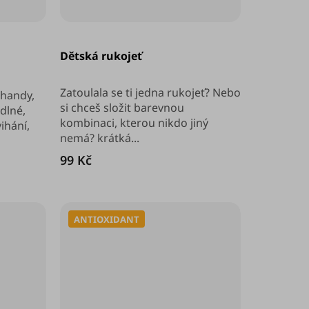
Dětská rukojeť
Zatoulala se ti jedna rukojeť? Nebo
ihandy,
si chceš složit barevnou
dlné,
kombinaci, kterou nikdo jiný
ihání,
nemá? krátká...
99 Kč
ANTIOXIDANT