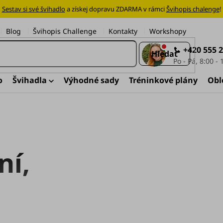
Sestav si své švihadlo
a získej dopravu ZDARMA v rámci
Švihopis chalenge
!
Blog
Švihopis Challenge
Kontakty
Workshopy
+420 555 
Hledat
o
Švihadla
Výhodné sady
Tréninkové plány
Obl
ní
,