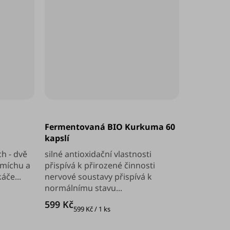
Průměrné
hodnocení
Fermentovaná BIO Kurkuma 60
produktu
je
kapslí
5,0
z
h - dvě
silné antioxidační vlastnosti
5
 smíchu a
přispívá k přirozené činnosti
hvězdiček.
áče...
nervové soustavy přispívá k
normálnímu stavu...
599 Kč
Měrná
599 Kč / 1 ks
cena: