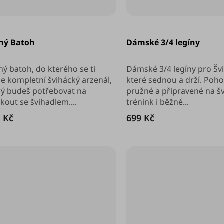
měrné
Průměrné
nocení
hodnocení
ný Batoh
Dámské 3/4 legíny
duktu
produktu
je
5,0
z
ný batoh, do kterého se ti
Dámské 3/4 legíny pro Šv
5
de kompletní švihácký arzenál,
které sednou a drží. Poho
diček.
hvězdiček.
rý budeš potřebovat na
pružné a připravené na šv
kout se švihadlem....
trénink i běžné...
 Kč
699 Kč