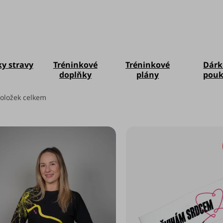
y stravy
Tréninkové
Tréninkové
Dárk
doplňky
plány
pouk
oložek celkem