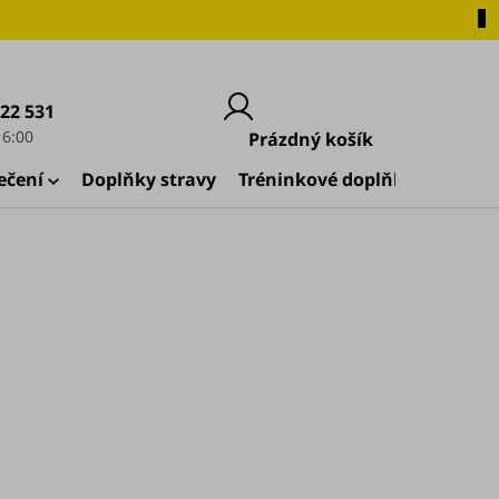
222 531
Nákupní
Prázdný košík
košík
ečení
Doplňky stravy
Tréninkové doplňky
🚀 Zač