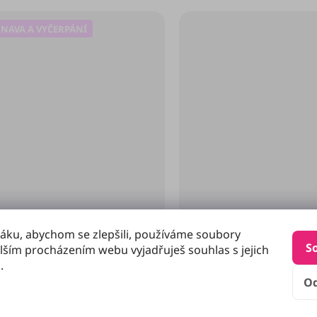
NAVA A VYČERPÁNÍ
áku, abychom se zlepšili, používáme soubory
S
lším procházením webu vyjadřuješ souhlas s jejich
.
O
mentovaný B-Komplex (Max
Gumka Švihej
D)