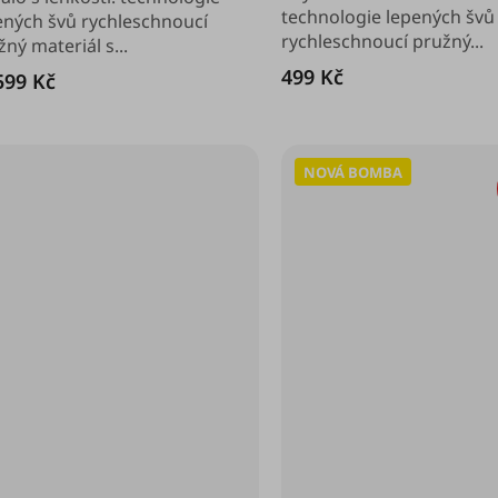
diček.
technologie lepených švů
ených švů rychleschnoucí
rychleschnoucí pružný...
ný materiál s...
499 Kč
99 Kč
NOVÁ BOMBA