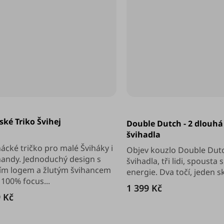
Průměrné
hodnocení
ské Triko Švihej
Double Dutch - 2 dlouhá
produktu
je
švihadla
5,0
hácké tričko pro malé Šviháky i
z
Objev kouzlo Double Dutc
5
handy. Jednoduchý design s
švihadla, tři lidi, spousta
hvězdiček.
ím logem a žlutým švihancem
energie. Dva točí, jeden sk
 100% focus...
1 399 Kč
 Kč