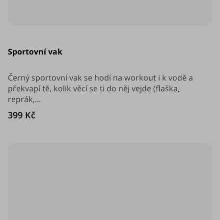
Průměrné
hodnocení
Sportovní vak
produktu
je
5,0
z
Černý sportovní vak se hodí na workout i k vodě a
5
překvapí tě, kolik věcí se ti do něj vejde (flaška,
hvězdiček.
reprák,...
399 Kč