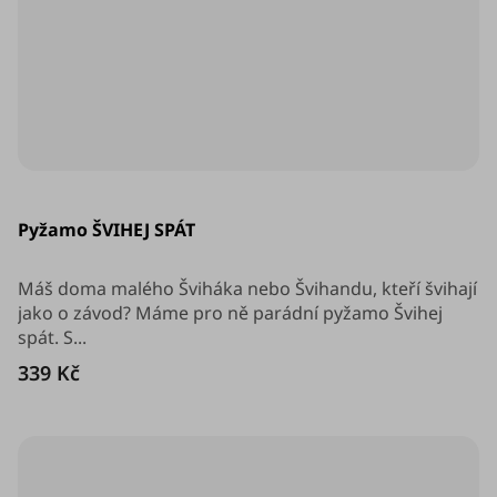
Průměrné
hodnocení
Pyžamo ŠVIHEJ SPÁT
produktu
je
5,0
z
Máš doma malého Šviháka nebo Švihandu, kteří švihají
5
jako o závod? Máme pro ně parádní pyžamo Švihej
hvězdiček.
spát. S...
339 Kč