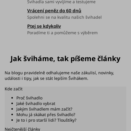
Švihadla sami vyvíjíme a testujeme
Vrácení peněz do 60 dnů
Spolehni se na kvalitu našich švihadel
Ptej se kdykoliv
Poradíme ti a pomůžeme s výběrem
Jak šviháme, tak píšeme články
Na blogu pravidelně odhalujeme naše zákulisí, novinky,
události i tipy, jak se stát lepším Švihákem.
Kde začít
Proč švihadlo
Jaké švihadlo vybrat
Jakým švihadlem mám začít?
Mohu já skákat přes švihadlo?
Je to i pro starší lidi? Tlouštíky?
Nejčtenější články