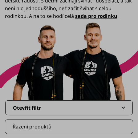
dětské radosti. S dětmi začínají švihat i dospěláci, a tak
doplňky
není nic jednoduššího, než začít švihat s celou
rodinkou. A na to se hodí celá
sada pro rodinku
.
🚀
Začínám
se
švihadlem
🥳
Slavíme
10
let
Švihej
portál
V
Náš
Otevřít filtr
příběh
ý
p
Blog
Řazení produktů
i
Švihopis