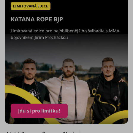
l
LIMITOVANÁ EDICE
á
KATANA ROPE BJP
d
a
Limitovaná edice pro nejoblibenějšího švihadla s MMA
bojovníkem Jiřím Procházkou
c
í
p
r
v
k
y
v
ý
Jdu si pro limitku!
p
i
s