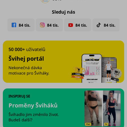
Sleduj nás
50 000+
uživatelů
Švihej portál
Nekonečná dávka
motivace pro Šviháky.
INSPIRUJ SE
Proměny Šviháků
Švihadlo jim změnilo život.
Budeš další?