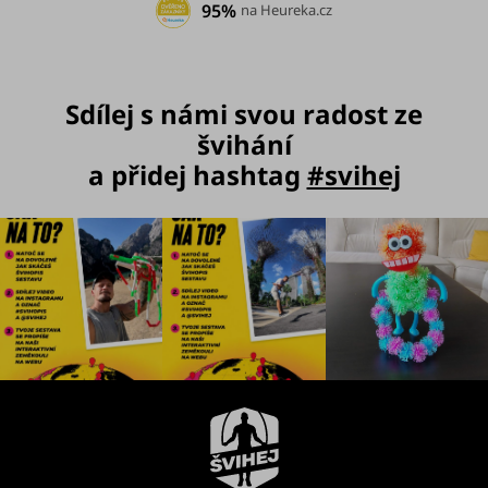
95%
na Heureka.cz
Sdílej s námi svou radost ze
švihání
a přidej hashtag
#svihej