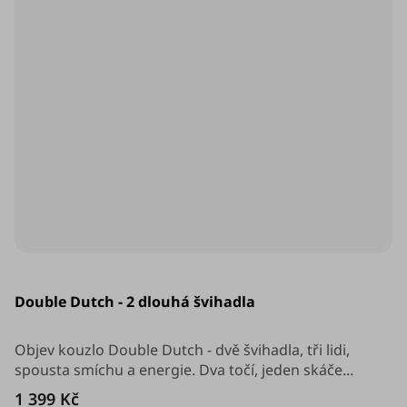
Průměrné
hodnocení
Double Dutch - 2 dlouhá švihadla
produktu
je
5,0
z
Objev kouzlo Double Dutch - dvě švihadla, tři lidi,
5
spousta smíchu a energie. Dva točí, jeden skáče...
hvězdiček.
1 399 Kč