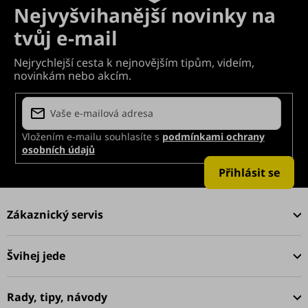
Vložením e-mailu souhlasíte s
podmínkami ochrany
osobních údajů
Přihlásit se
Z
á
Zákaznický servis
p
a
Švihej jede
t
í
Rady, tipy, návody