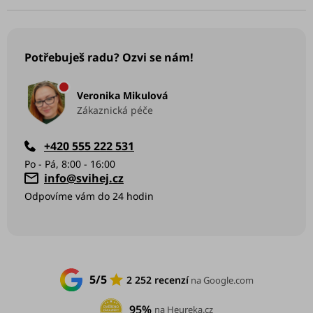
Potřebuješ radu? Ozvi se nám!
Veronika Mikulová
Zákaznická péče
+420 555 222 531
info
@
svihej.cz
5/5
2 252 recenzí
na Google.com
95%
na Heureka.cz