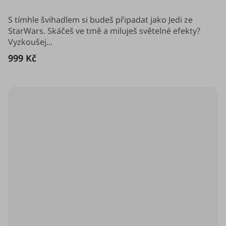
je
4,0
z
S tímhle švihadlem si budeš připadat jako Jedi ze
5
StarWars. Skáčeš ve tmě a miluješ světelné efekty?
hvězdiček.
Vyzkoušej...
999 Kč