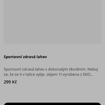
Průměrné
hodnocení
Sportovní zdravá lahev
produktu
je
4,0
z
Sportovní zdravá lahev s dokonalým těsněním. Neboj
5
se, že se ti v tašce vylije. objem 1l vyrobena z EKO...
hvězdiček.
299 Kč
O
v