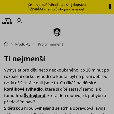
Přejít
Sestav si své švihadlo
a získej dopravu
na
CZK
ZDARMA v rámci
Švihopis chalenge
!
obsah
🔥
N
Nejoblíbenější
k
švihadlo
Švihadla
Produkty
Pro ty nejmenší
Domů
Výhodné
sady
Ti nejmenší
Tréninkové
Vymyslet pro děti něco neokoukaného, co 20 minut po
plány
rozbalení dárku nehodí do kouta, byl na první dobrou
tvrdý oříšek. Ale dali jsme to. Co říkáš na
dětské
Oblečení
korálkové švihadlo
, které si dítě sestaví samo, a k
tomu
hru
Švihejland
, která děti motivuje k pohybu a
Doplňky
stravy
především baví?
S dětskou hrou Švihejland se strhla opravdová lavina
Tréninkové