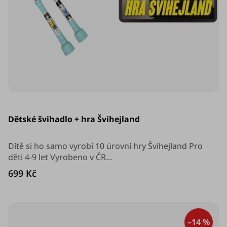
Průměrné
hodnocení
Dětské švihadlo + hra Švihejland
produktu
je
5,0
z
Dítě si ho samo vyrobí 10 úrovní hry Švihejland Pro
5
děti 4-9 let Vyrobeno v ČR...
hvězdiček.
699 Kč
–14 %