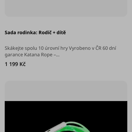
Průměrné
hodnocení
Sada rodinka: Rodič + dítě
produktu
je
5,0
z
Skákejte spolu 10 úrovní hry Vyrobeno v ČR 60 dní
5
garance Katana Rope –...
hvězdiček.
1 199 Kč