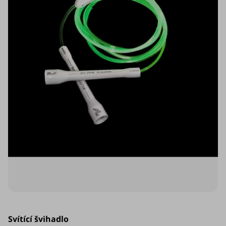
Průměrné
hodnocení
Svítící švihadlo
produktu