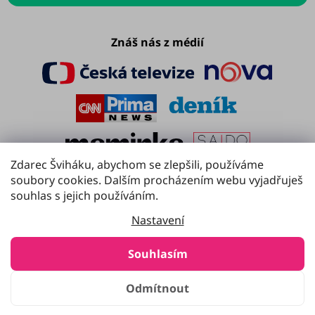
Znáš nás z médií
Zdarec Šviháku, abychom se zlepšili, používáme
soubory cookies. Dalším procházením webu vyjadřuješ
souhlas s jejich používáním.
Nastavení
Souhlasím
Copyright 2016 - 2026
Švihej.cz
. Všechna práva vyhrazena.
Odmítnout
Vytvořil Shoptet Premium