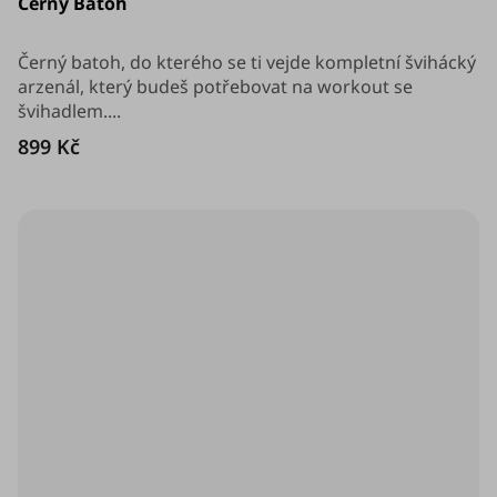
Černý Batoh
produktu
je
5,0
z
Černý batoh, do kterého se ti vejde kompletní švihácký
5
arzenál, který budeš potřebovat na workout se
hvězdiček.
švihadlem....
899 Kč