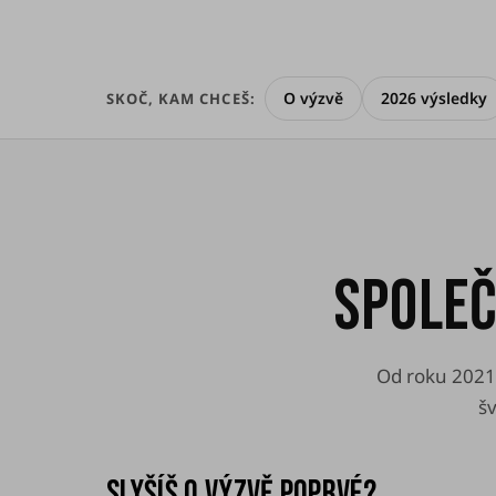
O výzvě
2026 výsledky
SKOČ, KAM CHCEŠ:
SPOLEČ
Od roku 2021
š
SLYŠÍŠ O VÝZVĚ POPRVÉ?