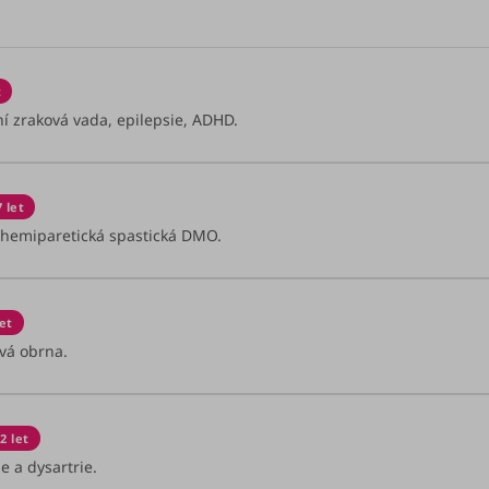
t
í zraková vada, epilepsie, ADHD.
7 let
 hemiparetická spastická DMO.
let
vá obrna.
2 let
e a dysartrie.