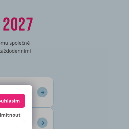
U 2027
komu společně
 každodenními
→
stomie.
ouhlasím
dmítnout
→