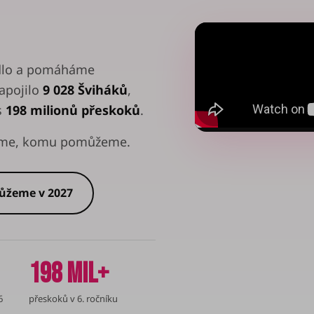
adlo a pomáháme
apojilo
9 028 Šviháků
,
s
198 milionů přeskoků
.
víme, komu pomůžeme.
žeme v 2027
198 mil+
6
přeskoků v 6. ročníku