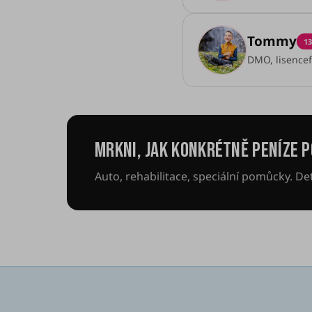
Tommy
13
DMO, lisencefa
MRKNI, JAK KONKRÉTNĚ PENÍZE 
Auto, rehabilitace, speciální pomůcky. Det