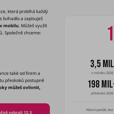
akce, která probíhá každý
s švihadlo a zapisuješ
1
 v mobilu
. Můžeš využít
ků. Společně chceme:
3,5 mil
nce také od firem a
v ročníku 2026
čtu přeskoků postupně
198 mil
oky můžeš ovlivnit,
přeskoků 2026
Hlavní parťák, bez
čně vybrali 12,3