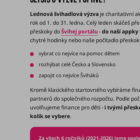
Lednová švihadlová výzva
je charitativní 
rok od 1. do 31. ledna. Celý leden skáčeš pře
přeskoky do
Švihej portálu
-
do naší appky
chytré hodinky nebo naše počítadlo přesko
vybrat co nejvíce na pomoc dětem
rozhýbat celé Česko a Slovensko
zapojit co nejvíce Šviháků
Kromě klasického startovného vybíráme fina
partnerů do společného rozpočtu. Podle po
uvolňujeme finance pro děti -
i tvými přesk
kolik se vybere
.
Za všech 6 ročníků (2021-2026) jsme spole