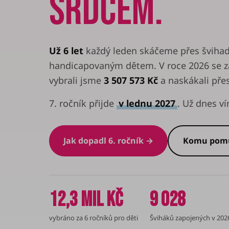
SRDCEM.
Už 6 let
každý leden skáčeme přes švih
handicapovaným dětem. V roce 2026 se z
vybrali jsme
3 507 573 Kč
a naskákali pře
7. ročník přijde
v lednu 2027
. Už dnes 
Jak dopadl 6. ročník →
Komu pomů
12,3 mil Kč
9 028
vybráno za 6 ročníků pro děti
Šviháků zapojených v 202