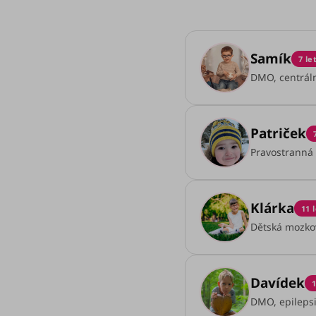
Samík
7 le
DMO, centráln
Patriček
Pravostranná
Klárka
11 
Dětská mozko
Davídek
1
DMO, epilepsi