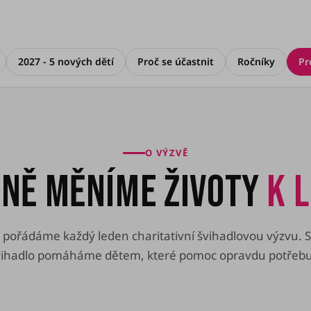
2027 - 5 nových dětí
Proč se účastnit
Ročníky
Pr
O VÝZVĚ
NĚ MĚNÍME ŽIVOTY
K 
 pořádáme každý leden charitativní švihadlovou výzvu. 
vihadlo pomáháme dětem, které pomoc opravdu potřebuj