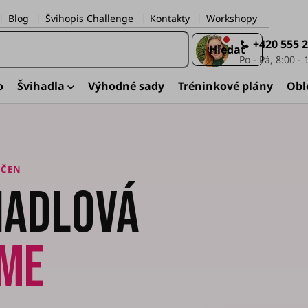
Blog
Švihopis Challenge
Kontakty
Workshopy
+420 555 
Hledat
o
Švihadla
Výhodné sady
Tréninkové plány
Obl
NČEN
HADLOVÁ
ÁME