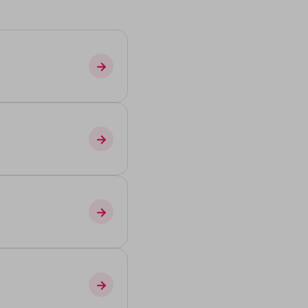
→
→
→
→