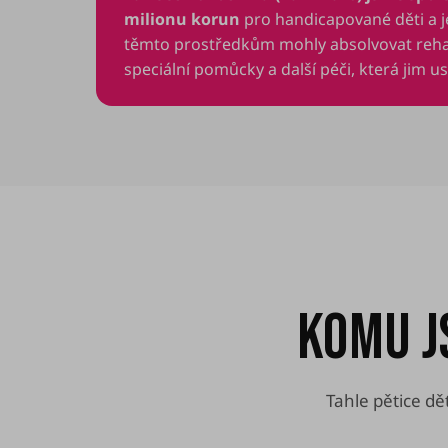
milionu korun
pro handicapované děti a je
těmto prostředkům mohly absolvovat rehabi
speciální pomůcky a další péči, která jim u
KOMU J
Tahle pětice dět