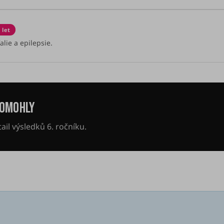
 let
lie a epilepsie.
POMOHLY
ail výsledků 6. ročníku.