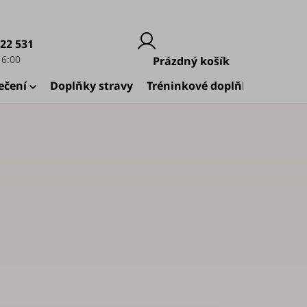
222 531
Nákupní
Prázdný košík
košík
ečení
Doplňky stravy
Tréninkové doplňky
🚀 Zač