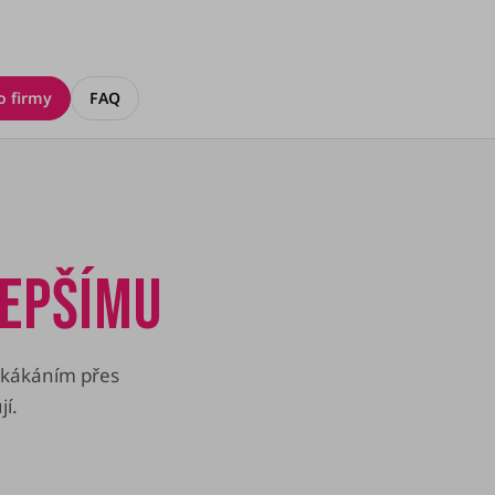
o firmy
FAQ
LEPŠÍMU
Skákáním přes
í.