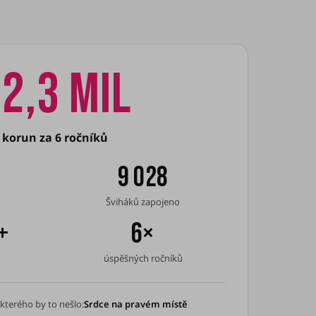
2,3 mil
korun za 6 ročníků
9 028
Šviháků zapojeno
+
6×
úspěšných ročníků
 kterého by to nešlo:
Srdce na pravém místě